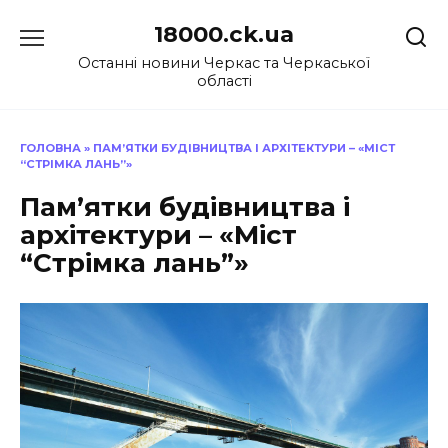
Перейти
18000.ck.ua
до
вмісту
Останні новини Черкас та Черкаської
області
ГОЛОВНА
»
ПАМ’ЯТКИ БУДІВНИЦТВА І АРХІТЕКТУРИ – «МІСТ
“СТРІМКА ЛАНЬ”»
Пам’ятки будівництва і
архітектури – «Міст
“Стрімка лань”»