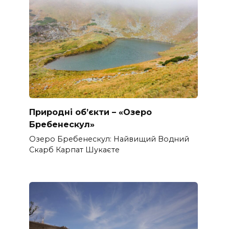
Природні об’єкти – «Озеро
Бребенескул»
Озеро Бребенескул: Найвищий Водний
Скарб Карпат Шукаєте