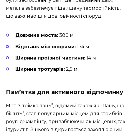
були застосовані у світі. Це поєднання двох
металів забезпечує підвищену термостійкість,
що важливо для довговічності споруд.
Довжина моста:
380 м
Відстань між опорами:
174 м
Ширина проїзної частини:
14 м
Ширина тротуарів:
2,5 м
Пам’ятка для активного відпочинку
Міст “Стрімка лань”, відомий також як “Лань, що
біжить”, став популярним місцем для стрибків
роуп-джампінгу, приваблюючи як місцевих, так
і туристів. З нього відкривається захоплюючий