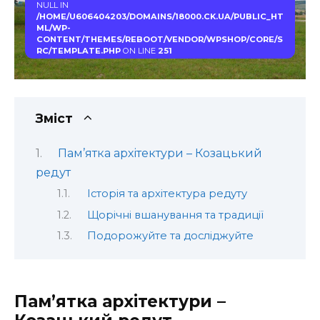
NULL IN
/HOME/U606404203/DOMAINS/18000.CK.UA/PUBLIC_HT
ML/WP-
CONTENT/THEMES/REBOOT/VENDOR/WPSHOP/CORE/S
RC/TEMPLATE.PHP
ON LINE
251
Зміст
Пам’ятка архітектури – Козацький
редут
Історія та архітектура редуту
Щорічні вшанування та традиції
Подорожуйте та досліджуйте
Пам’ятка архітектури –