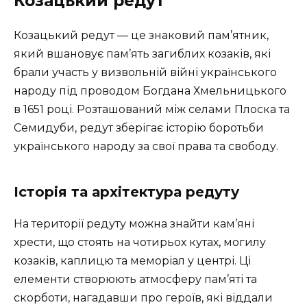
Козацький редут
Козацький редут — це знаковий пам’ятник,
який вшановує пам’ять загиблих козаків, які
брали участь у визвольній війні українського
народу під проводом Богдана Хмельницького
в 1651 році. Розташований між селами Плоска та
Семидуби, редут зберігає історію боротьби
українського народу за свої права та свободу.
Історія та архітектура редуту
На території редуту можна знайти кам’яні
хрести, що стоять на чотирьох кутах, могилу
козаків, каплицю та меморіал у центрі. Ці
елементи створюють атмосферу пам’яті та
скорботи, нагадавши про героїв, які віддали