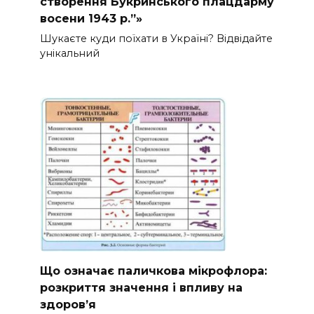
створення Букринського плацдарму
восени 1943 р.”»
Шукаєте куди поїхати в Україні? Відвідайте
унікальний
Що означає паличкова мікрофлора:
розкриття значення і впливу на
здоров’я