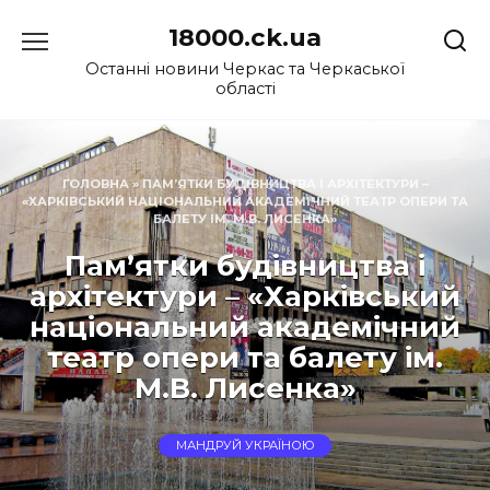
Перейти
18000.ck.ua
до
вмісту
Останні новини Черкас та Черкаської
області
ГОЛОВНА
»
ПАМ’ЯТКИ БУДІВНИЦТВА І АРХІТЕКТУРИ –
«ХАРКІВСЬКИЙ НАЦІОНАЛЬНИЙ АКАДЕМІЧНИЙ ТЕАТР ОПЕРИ ТА
БАЛЕТУ ІМ. М.В. ЛИСЕНКА»
Пам’ятки будівництва і
архітектури – «Харківський
національний академічний
театр опери та балету ім.
М.В. Лисенка»
МАНДРУЙ УКРАЇНОЮ