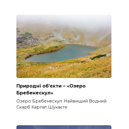
Природні об’єкти – «Озеро
Бребенескул»
Озеро Бребенескул: Найвищий Водний
Скарб Карпат Шукаєте