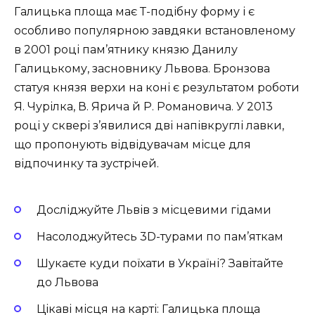
Галицька площа має Т-подібну форму і є
особливо популярною завдяки встановленому
в 2001 році пам’ятнику князю Данилу
Галицькому, засновнику Львова. Бронзова
статуя князя верхи на коні є результатом роботи
Я. Чурілка, В. Ярича й Р. Романовича. У 2013
році у сквері з’явилися дві напівкруглі лавки,
що пропонують відвідувачам місце для
відпочинку та зустрічей.
Досліджуйте Львів з місцевими гідами
Насолоджуйтесь 3D-турами по пам’яткам
Шукаєте куди поїхати в Україні? Завітайте
до Львова
Цікаві місця на карті: Галицька площа