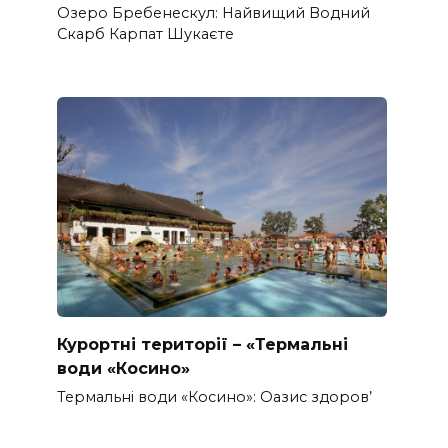
Озеро Бребенескул: Найвищий Водний
Скарб Карпат Шукаєте
Курортні території – «Термальні
води «Косино»
Термальні води «Косино»: Оазис здоров’