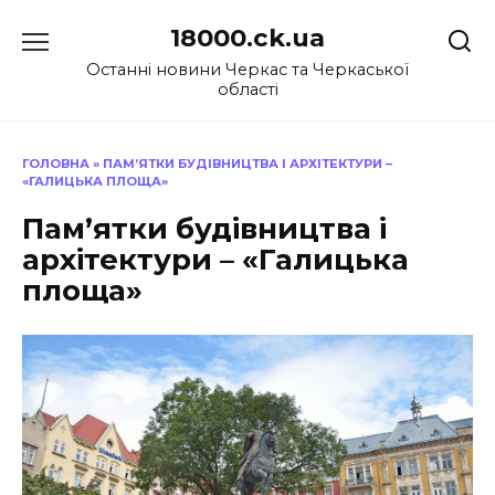
Перейти
18000.ck.ua
до
вмісту
Останні новини Черкас та Черкаської
області
ГОЛОВНА
»
ПАМ’ЯТКИ БУДІВНИЦТВА І АРХІТЕКТУРИ –
«ГАЛИЦЬКА ПЛОЩА»
Пам’ятки будівництва і
архітектури – «Галицька
площа»