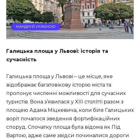
МАНДРУЙ УКРАЇНОЮ
Галицька площа у Львові: історія та
сучасність
Галицька площа у Львові – це місце, яке
відображає багатовікову історію міста та
пропонує численні можливості для сучасних
туристів. Вона з’явилася у XIII столітті разом з
площею Адама Міцкевича, коли біля Галицьких
воріт почалося зведення фортифікаційних
споруд. Спочатку площа була відома як Під
Вартою, адже саме звідси починалися дороги