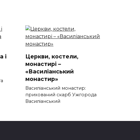
а і
Церкви, костели,
монастирі –
«Василіанський
монастир»
та
Василіанський монастир:
прихований скарб Ужгорода
Василіанський