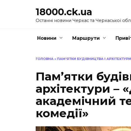
Перейти
18000.ck.ua
до
вмісту
Останні новини Черкас та Черкаської обл
Новини
Маршрути
Приві
ГОЛОВНА
»
ПАМ’ЯТКИ БУДІВНИЦТВА І АРХІТЕКТУР
Пам’ятки будів
архітектури – 
академічний те
комедії»