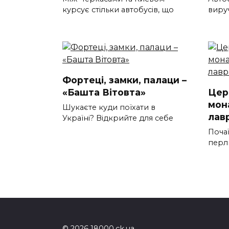
курсує стільки автобусів, що
вируч
Фортеці, замки, палаци –
«Башта Вітовта»
Цер
мон
Шукаєте куди поїхати в
лав
Україні? Відкрийте для себе
Почаї
перл
© 2026 18000.ck.ua