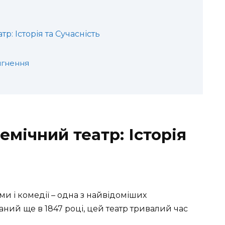
: Історія та Сучасність
ягнення
мічний театр: Історія
и і комедії – одна з найвідоміших
аний ще в 1847 році, цей театр тривалий час