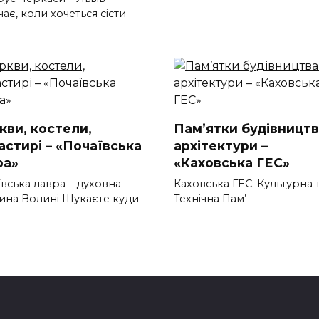
ає, коли хочеться сісти
кви, костели,
Пам’ятки будівництв
астирі – «Почаївська
архітектури –
ра»
«Каховська ГЕС»
вська лавра – духовна
Каховська ГЕС: Культурна 
ина Волині Шукаєте куди
Технічна Пам’