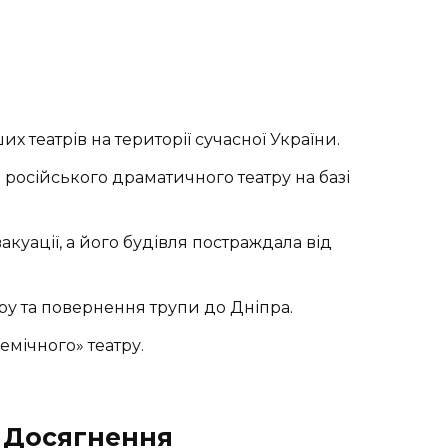
х театрів на території сучасної України.
російського драматичного театру на базі
вакуації, а його будівля постраждала від
ру та повернення трупи до Дніпра.
мічного» театру.
а Досягнення