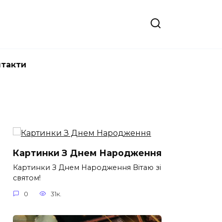
нтакти
Картинки З Днем Народження
Картинки З Днем Народження Вітаю зі
святом!
0
31к.