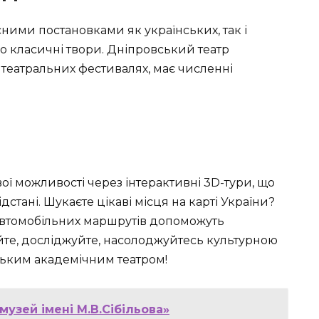
сними постановками як українських, так і
о класичні твори. Дніпровський театр
 театральних фестивалях, має численні
ї можливості через інтерактивні 3D-тури, що
стані. Шукаєте цікаві місця на карті України?
я автомобільних маршрутів допоможуть
те, досліджуйте, насолоджуйтесь культурною
ьким академічним театром!
музей імені М.В.Сібільова»