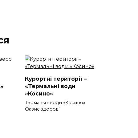
ся
Курортні території –
»
«Термальні води
«Косино»
Термальні води «Косино»:
Оазис здоров’