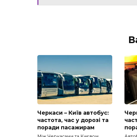
В
Черкаси – Київ автобус:
Черк
частота, час у дорозі та
част
поради пасажирам
пор
Між Черкасами та Києвом
Авто