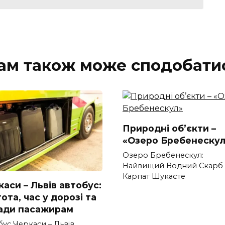
ам також може сподобати
Природні об’єкти –
«Озеро Бребенескул
Озеро Бребенескул:
Найвищий Водний Скарб
Карпат Шукаєте
аси – Львів автобус:
ота, час у дорозі та
ади пасажирам
бус Черкаси – Львів