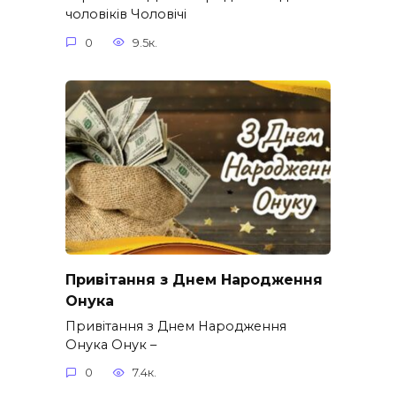
чоловіків​ Чоловічі
0
9.5к.
Привітання з Днем Народження
Онука
Привітання з Днем Народження
Онука Онук –
0
7.4к.