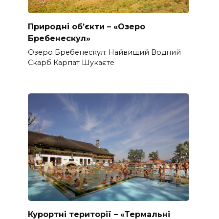
Природні об’єкти – «Озеро
Бребенескул»
Озеро Бребенескул: Найвищий Водний
Скарб Карпат Шукаєте
Курортні території – «Термальні