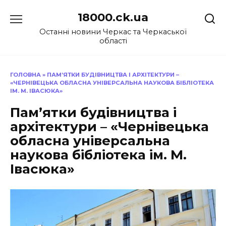
Перейти
18000.ck.ua
до
вмісту
Останні новини Черкас та Черкаської
області
ГОЛОВНА
»
ПАМ’ЯТКИ БУДІВНИЦТВА І АРХІТЕКТУРИ –
«ЧЕРНІВЕЦЬКА ОБЛАСНА УНІВЕРСАЛЬНА НАУКОВА БІБЛІОТЕКА
ІМ. М. ІВАСЮКА»
Пам’ятки будівництва і
архітектури – «Чернівецька
обласна універсальна
наукова бібліотека ім. М.
Івасюка»