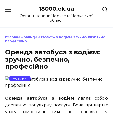
Перейти
18000.ck.ua
до
вмісту
Останні новини Черкас та Черкаської
області
ГОЛОВНА
»
ОРЕНДА АВТОБУСА З ВОДІЄМ: ЗРУЧНО, БЕЗПЕЧНО,
ПРОФЕСІЙНО
Оренда автобуса з водієм:
зручно, безпечно,
професійно
НОВИНИ
Оренда автобуса з водієм
являє собою
достатньо популярну послугу. Вона привертає
увагу замовників тим, що дозволяє їм