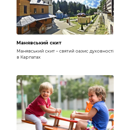
Манявський скит
Манявський скит – святий оазис духовності
в Карпатах