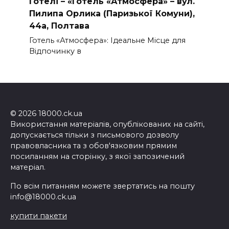
Готелі – «Готель «Атмосфера» – вул.
Пилипа Орлика (Паризької Комуни),
44а, Полтава
Готель «Атмосфера»: Ідеальне Місце для
Відпочинку в
© 2026 18000.ck.ua
Використання матеріалів, опублікованих на сайті,
допускається тільки з письмового дозволу
правовласника та з обов'язковим прямим
посиланням на сторінку, з якої запозичений
матеріал.
По всім питанням можете звертатись на пошту
info@18000.ck.ua
купити пакети