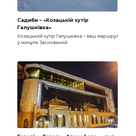
Садиби – «Козацькій хутір
Галушківка»
Козацький хутір Галушківка – ваш маршрут
у минуле Заснований