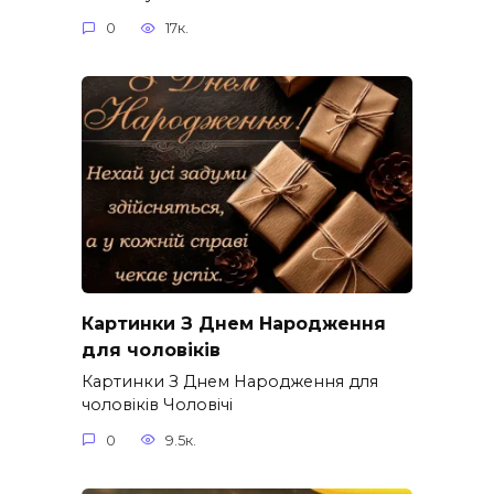
0
17к.
Картинки З Днем Народження
для чоловіків​
Картинки З Днем Народження для
чоловіків​ Чоловічі
0
9.5к.