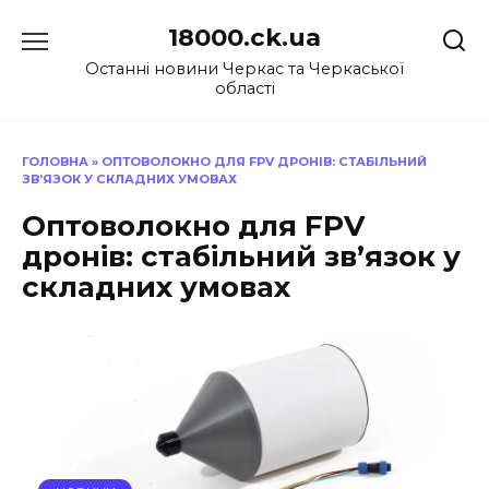
Перейти
18000.ck.ua
до
вмісту
Останні новини Черкас та Черкаської
області
ГОЛОВНА
»
ОПТОВОЛОКНО ДЛЯ FPV ДРОНІВ: СТАБІЛЬНИЙ
ЗВ’ЯЗОК У СКЛАДНИХ УМОВАХ
Оптоволокно для FPV
дронів: стабільний зв’язок у
складних умовах