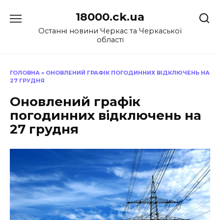
Перейти
18000.ck.ua
до
вмісту
Останні новини Черкас та Черкаської
області
ГОЛОВНА
»
ОНОВЛЕНИЙ ГРАФІК ПОГОДИННИХ ВІДКЛЮЧЕНЬ НА
27 ГРУДНЯ
Оновлений графік
погодинних відключень на
27 грудня