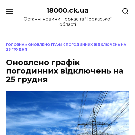
Перейти
18000.ck.ua
до
вмісту
Останні новини Черкас та Черкаської
області
ГОЛОВНА
»
ОНОВЛЕНО ГРАФІК ПОГОДИННИХ ВІДКЛЮЧЕНЬ НА
25 ГРУДНЯ
Оновлено графік
погодинних відключень на
25 грудня