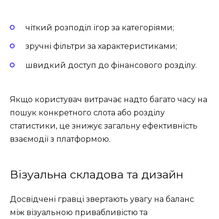
чіткий розподіл ігор за категоріями;
зручні фільтри за характеристиками;
швидкий доступ до фінансового розділу.
Якщо користувач витрачає надто багато часу на
пошук конкретного слота або розділу
статистики, це знижує загальну ефективність
взаємодії з платформою.
Візуальна складова та дизайн
Досвідчені гравці звертають увагу на баланс
між візуальною привабливістю та