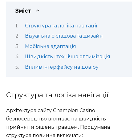
Зміст
Структура та логіка навігації
Візуальна складова та дизайн
Мобільна адаптація
Швидкість і технічна оптимізація
Вплив інтерфейсу на довіру
Структура та логіка навігації
Архітектура сайту Champion Casino
безпосередньо впливає на швидкість
прийняття рішень гравцем. Продумана
структура повинна включати: