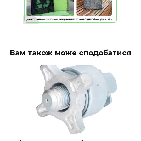
Вам також може сподобатися