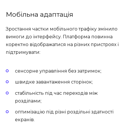
Мобільна адаптація
Зростання частки мобільного трафіку змінило
вимоги до інтерфейсу. Платформа повинна
коректно відображатися на різних пристроях і
підтримувати:
сенсорне управління без затримок;
швидке завантаження сторінок;
стабільність під час переходів між
розділами;
оптимізацію під різні роздільні здатності
екранів.