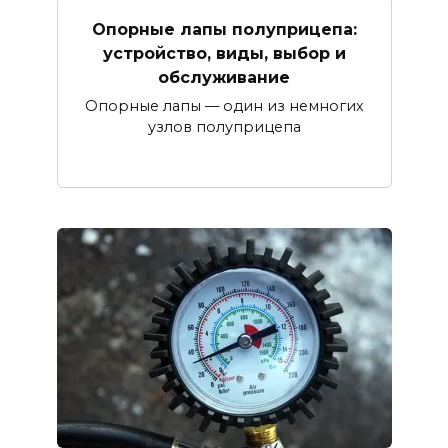
Опорные лапы полуприцепа:
устройство, виды, выбор и
обслуживание
Опорные лапы — один из немногих
узлов полуприцепа