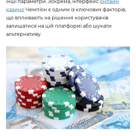
інші параметри. Зокрема, інтерфейс
онлайн
казино
Чемпіон є одним із ключових факторів,
що впливають на рішення користувачів
залишатися на цій платформі або шукати
альтернативу.