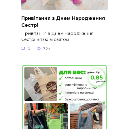
Привітання з Днем Народження
Сестрі
Привітання з Днем Народження
Сестрі Вітаю зі святом
0
7.2к.