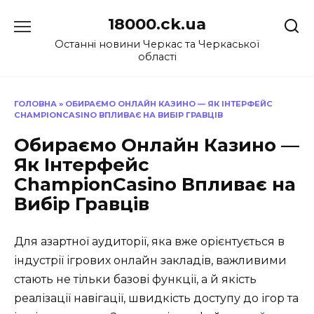
Перейти
18000.ck.ua
до
вмісту
Останні новини Черкас та Черкаської
області
ГОЛОВНА
»
ОБИРАЄМО ОНЛАЙН КАЗИНО — ЯК ІНТЕРФЕЙС
CHAMPIONCASINO ВПЛИВАЄ НА ВИБІР ГРАВЦІВ
Обираємо Онлайн Казино —
Як Інтерфейс
ChampionCasino Впливає на
Вибір Гравців
Для азартної аудиторії, яка вже орієнтується в
індустрії ігрових онлайн закладів, важливими
стають не тільки базові функції, а й якість
реалізації навігації, швидкість доступу до ігор та