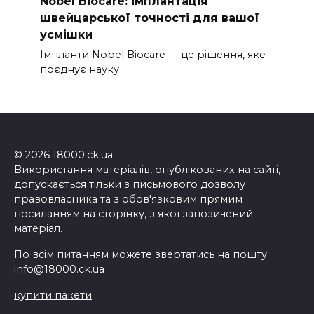
Nobel Biocare: імплантація
швейцарської точності для вашої
усмішки
Імпланти Nobel Biocare — це рішення, яке
поєднує науку
© 2026 18000.ck.ua
Використання матеріалів, опублікованих на сайті,
допускається тільки з письмового дозволу
правовласника та з обов'язковим прямим
посиланням на сторінку, з якої запозичений
матеріал.
По всім питанням можете звертатись на пошту
info@18000.ck.ua
купити пакети