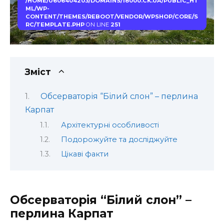
/HOME/U606404203/DOMAINS/18000.CK.UA/PUBLIC_HT
ML/WP-
CONTENT/THEMES/REBOOT/VENDOR/WPSHOP/CORE/S
RC/TEMPLATE.PHP
ON LINE
251
Зміст
Обсерваторія “Білий слон” – перлина
Карпат
Архітектурні особливості
Подорожуйте та досліджуйте
Цікаві факти
Обсерваторія “Білий слон” –
перлина Карпат