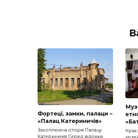
В
Муз
Фортеці, замки, палаци –
етн
«Палац Катериничів»
«Ба
Захоплююча історія Палацу
Крає
Катериничів Серед відомих
музей