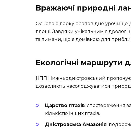
Вражаючі природні л
Основою парку є заповідне урочище Д
площі. Завдяки унікальним гідрологічн
та лимани, що є домівкою для приблиз
Екологічні маршрути 
НПП Нижньодністровський пропону
дозволяють насолоджуватися природ
Царство птахів
: спостереження з
кількістю інших птахів.
Дністровська Амазонія
: подоро