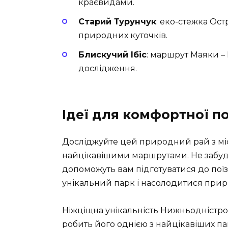
краєвидами.
Старий Турунчук
: еко-стежка Ос
природних куточків.
Блискучий Ібіс
: маршрут Маяки –
дослідження.
Ідеї для комфортної п
Досліджуйте цей природний рай з міс
найцікавішими маршрутами. Не забу
допоможуть вам підготуватися до пої
унікальний парк і насолодитися прир
Ніжціщна унікальність Нижньодністр
робить його однією з найцікавіших па