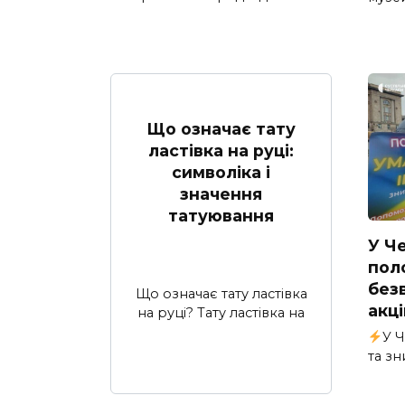
Що означає тату
ластівка на руці:
символіка і
значення
татуювання
У Че
пол
безв
Що означає тату ластівка
акці
на руці? Тату ластівка на
У 
та зн