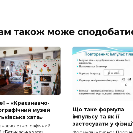
ам також може сподобати
еї – «Краєзнавчо-
Що таке формула
ографічний музей
імпульсу та як її
тьківська хата»
застосувати у фізиці
знавчо-етнографічний
 «Батьківська хата»
Формула імпульсу: Поясн