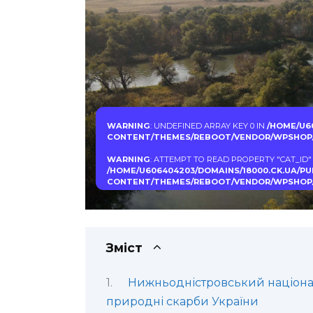
WARNING
: UNDEFINED ARRAY KEY 0 IN
/HOME/U6
CONTENT/THEMES/REBOOT/VENDOR/WPSHOP/
WARNING
: ATTEMPT TO READ PROPERTY "CAT_ID"
/HOME/U606404203/DOMAINS/18000.CK.UA/P
CONTENT/THEMES/REBOOT/VENDOR/WPSHOP/
Зміст
Нижньодністровський націон
природні скарби України