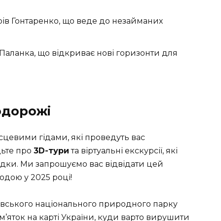
трів Гонтаренко, що веде до незайманих
 Паланка, що відкриває нові горизонти для
одорожі
цевими гідами, які проведуть вас
дьте про
3D-тури
та віртуальні екскурсії, які
здки. Ми запрошуємо вас відвідати цей
одою у 2025 році!
овського національного природного парку
м’яток на карті України, куди варто вирушити