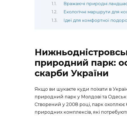
Вражаючі природні ландша
Екологічні маршрути для к
Ідеї для комфортної подор
Нижньодністровсь
природний парк: о
скарби України
Якщо ви шукаєте куди поїхати в Укра
природний парк у Молдові та Одеській
Створений у 2008 році, парк охоплює 
природних комплексів, які потребують