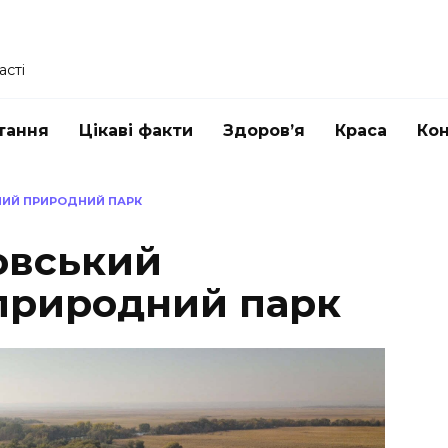
асті
тання
Цікаві факти
Здоров’я
Краса
Ко
ИЙ ПРИРОДНИЙ ПАРК
овський
природний парк