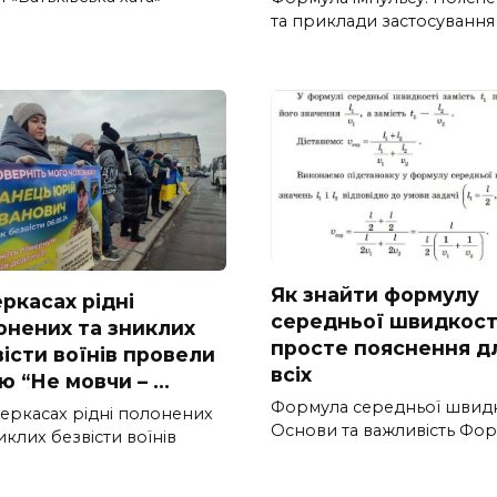
та приклади застосування
Як знайти формулу
ркасах рідні
середньої швидкост
онених та зниклих
просте пояснення д
істи воїнів провели
всіх
ю “Не мовчи – …
Формула середньої швидк
Черкасах рідні полонених
Основи та важливість Фо
иклих безвісти воїнів