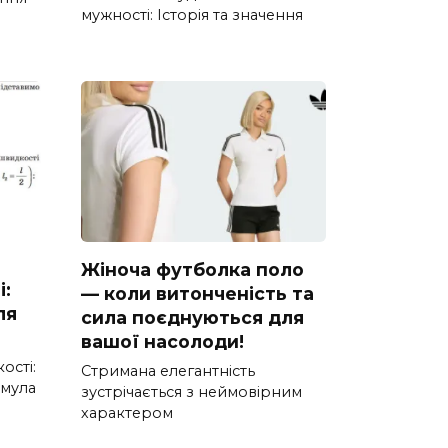
мужності: Історія та значення
Жіноча футболка поло
і:
— коли витонченість та
ля
сила поєднуються для
вашої насолоди!
ості:
Стримана елегантність
рмула
зустрічається з неймовірним
характером