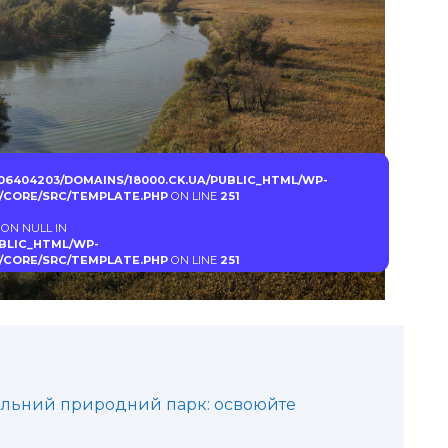
06404203/DOMAINS/18000.CK.UA/PUBLIC_HTML/WP-
CORE/SRC/TEMPLATE.PHP
ON LINE
251
 ON NULL IN
UBLIC_HTML/WP-
CORE/SRC/TEMPLATE.PHP
ON LINE
251
альний природний парк: освоюйте