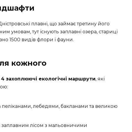
андшафти
ністровські плавні, що займає третину його
им умовам, тут існують заплавні озера, стариці
но 1500 видів флори і фауни.
для кожного
є
4 захоплюючі екологічні маршрути
, які
ою:
а пеліканами, лебедями, бакланами та великою
ж заплавним лісом з мальовничими