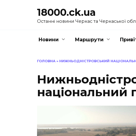
Перейти
18000.ck.ua
до
вмісту
Останні новини Черкас та Черкаської обл
Новини
Маршрути
Приві
ГОЛОВНА
»
НИЖНЬОДНІСТРОВСЬКИЙ НАЦІОНАЛЬН
Нижньодністр
національний 