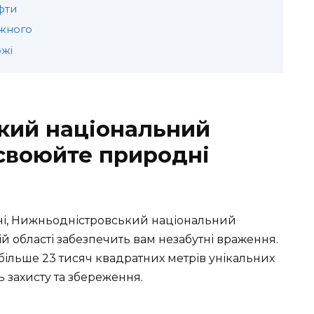
фти
ожного
ожі
кий національний
своюйте природні
їні, Нижньодністровський національний
 області забезпечить вам незабутні враження.
більше 23 тисяч квадратних метрів унікальних
 захисту та збереження.