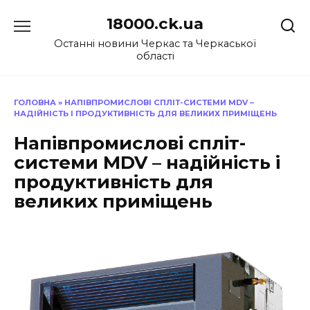
Перейти
18000.ck.ua
до
вмісту
Останні новини Черкас та Черкаської
області
ГОЛОВНА
»
НАПІВПРОМИСЛОВІ СПЛІТ-СИСТЕМИ MDV –
НАДІЙНІСТЬ І ПРОДУКТИВНІСТЬ ДЛЯ ВЕЛИКИХ ПРИМІЩЕНЬ
Напівпромислові спліт-
системи MDV – надійність і
продуктивність для
великих приміщень