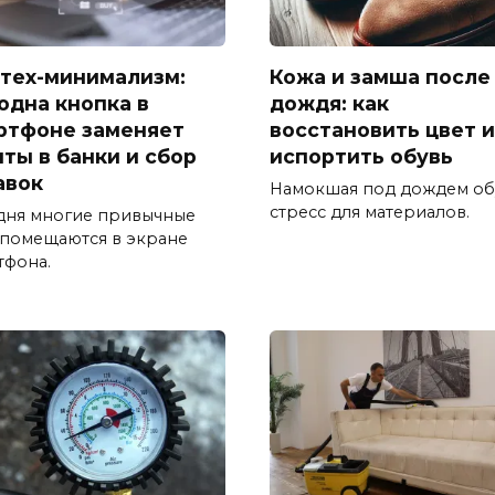
тех-минимализм:
Кожа и замша после
 одна кнопка в
дождя: как
ртфоне заменяет
восстановить цвет и
иты в банки и сбор
испортить обувь
авок
Намокшая под дождем об
стресс для материалов.
дня многие привычные
 помещаются в экране
тфона.