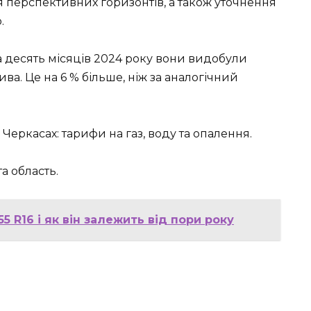
 перспективних горизонтів, а також уточнення
.
а десять місяців 2024 року вони видобули
ва. Це на 6 % більше, ніж за аналогічний
Черкасах: тарифи на газ, воду та опалення.
а область.
5 R16 і як він залежить від пори року