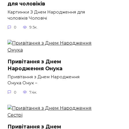
для чоловіків​
Картинки З Днем Народження для
чоловіків​ Чоловічі
0
9.5к.
Привітання з Днем
Народження Онука
Привітання з Днем Народження
Онука Онук –
0
7.4к.
Привітання з Днем