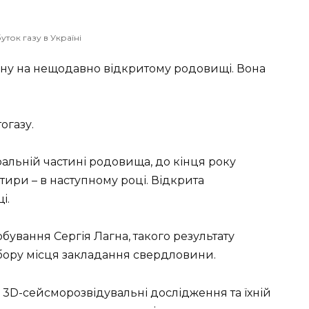
ток газу в Україні
ину на нещодавно відкритому родовищі. Вона
огазу.
льній частині родовища, до кінця року
ири – в наступному році. Відкрита
і.
обування Сергія Лагна, такого результату
бору місця закладання свердловини.
3D-сейсморозвідувальні дослідження та їхній