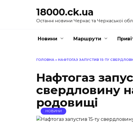
Перейти
18000.ck.ua
до
вмісту
Останні новини Черкас та Черкаської обл
Новини
Маршрути
Приві
ГОЛОВНА
»
НАФТОГАЗ ЗАПУСТИВ 15-ТУ СВЕРДЛО
Нафтогаз запус
свердловину н
родовищі
НОВИНИ