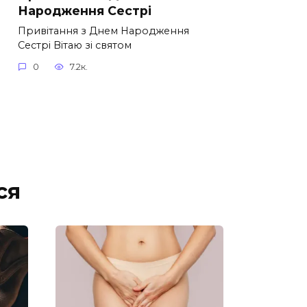
Народження Сестрі
Привітання з Днем Народження
Сестрі Вітаю зі святом
0
7.2к.
ся