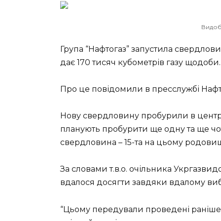
Видобу
Група “Нафтогаз” запустила свердлов
дає 170 тисяч кубометрів газу щодоби.
Про це повідомили в пресслужбі Нафт
Нову свердловину пробурили в центра
планують пробурити ще одну та ще чот
свердловина – 15-та на цьому родовищ
За словами т.в.о. очільника Укргазвид
вдалося досягти завдяки вдалому ви
“Цьому передували проведені раніше 