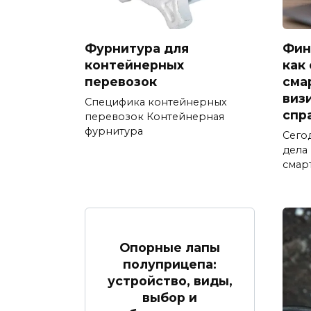
Фурнитура для
Фин
контейнерных
как
перевозок
сма
виз
Специфика контейнерных
спр
перевозок Контейнерная
фурнитура
Сего
дела
смар
Опорные лапы
полуприцепа:
устройство, виды,
выбор и