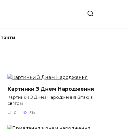
нтакти
Картинки З Днем Народження
Картинки З Днем Народження Вітаю зі
святом!
0
31к.