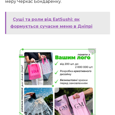
меру Черкас Бондаренку.
Суші та роли від EatSushi: як
формується сучасне меню в Дніпрі