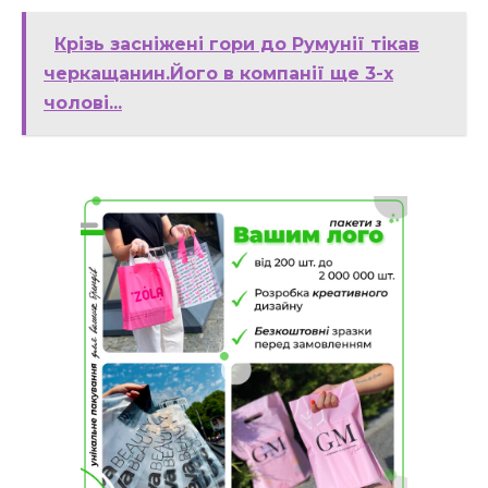
Крізь засніжені гори до Румунії тікав
черкащанин.Його в компанії ще 3-х
чолові...