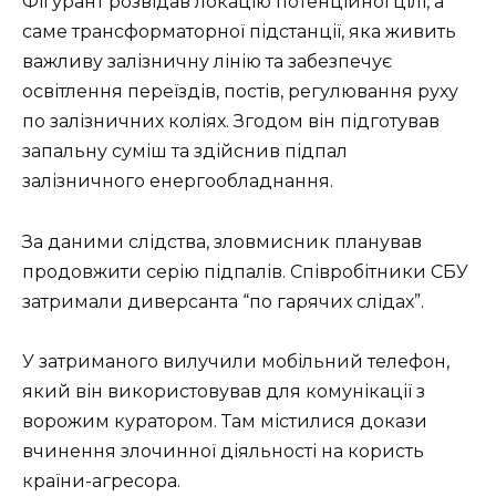
Фігурант розвідав локацію потенційної цілі, а
саме трансформаторної підстанції, яка живить
важливу залізничну лінію та забезпечує
освітлення переїздів, постів, регулювання руху
по залізничних коліях. Згодом він підготував
запальну суміш та здійснив підпал
залізничного енергообладнання.
За даними слідства, зловмисник планував
продовжити серію підпалів. Співробітники СБУ
затримали диверсанта “по гарячих слідах”.
У затриманого вилучили мобільний телефон,
який він використовував для комунікації з
ворожим куратором. Там містилися докази
вчинення злочинної діяльності на користь
країни-агресора.