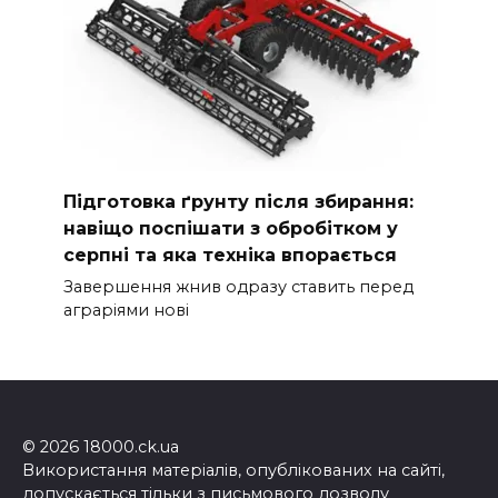
Підготовка ґрунту після збирання:
навіщо поспішати з обробітком у
серпні та яка техніка впорається
Завершення жнив одразу ставить перед
аграріями нові
© 2026 18000.ck.ua
Використання матеріалів, опублікованих на сайті,
допускається тільки з письмового дозволу