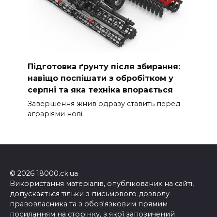
Підготовка ґрунту після збирання:
навіщо поспішати з обробітком у
серпні та яка техніка впорається
Завершення жнив одразу ставить перед
аграріями нові
© 2026 18000.ck.ua
Використання матеріалів, опублікованих на сайті,
допускається тільки з письмового дозволу
правовласника та з обов'язковим прямим
посиланням на сторінку, з якої запозичений