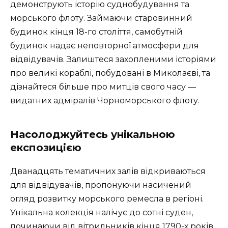
демонструють історію суднобудування та
морського флоту. Займаючи старовинний
будинок кінця 18-го століття, самобутній
будинок надає неповторної атмосфери для
відвідувачів. Залиштеся захопленими історіями
про великі кораблі, побудовані в Миколаєві, та
дізнайтеся більше про митців свого часу —
видатних адміралів Чорноморського флоту.
Насолоджуйтесь унікальною
експозицією
Дванадцять тематичних залів відкриваються
для відвідувачів, пропонуючи насичений
огляд розвитку морського ремесла в регіоні.
Унікальна колекція налічує до сотні суден,
починаючи від вітрильників кінця 1790-х років.