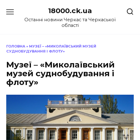
Перейти
18000.ck.ua
до
вмісту
Останні новини Черкас та Черкаської
області
ГОЛОВНА
»
МУЗЕЇ – «МИКОЛАЇВСЬКИЙ МУЗЕЙ
СУДНОБУДУВАННЯ І ФЛОТУ»
Музеї – «Миколаївський
музей суднобудування і
флоту»