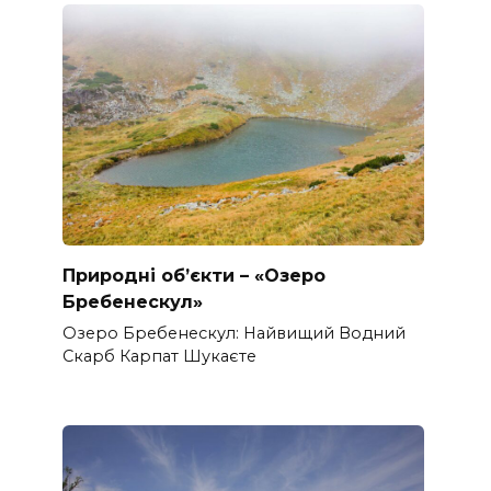
Природні об’єкти – «Озеро
Бребенескул»
Озеро Бребенескул: Найвищий Водний
Скарб Карпат Шукаєте