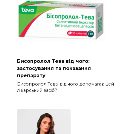
Бисопролол Тева від чого:
застосування та показання
препарату
Бисопролол Тева: від чого допомагає цей
лікарський засіб?