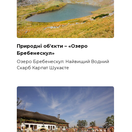
Природні об’єкти – «Озеро
Бребенескул»
Озеро Бребенескул: Найвищий Водний
Скарб Карпат Шукаєте