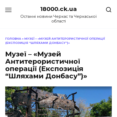
Перейти
18000.ck.ua
до
вмісту
Останні новини Черкас та Черкаської
області
ГОЛОВНА
»
МУЗЕЇ – «МУЗЕЙ АНТИТЕРОРИСТИЧНОЇ ОПЕРАЦІЇ
(ЕКСПОЗИЦІЯ “ШЛЯХАМИ ДОНБАСУ”)»
Музеї – «Музей
Антитерористичної
операції (Експозиція
“Шляхами Донбасу”)»