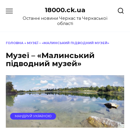
Перейти
18000.ck.ua
до
вмісту
Останні новини Черкас та Черкаської
області
ГОЛОВНА
»
МУЗЕЇ – «МАЛИНСЬКИЙ ПІДВОДНИЙ МУЗЕЙ»
Музеї – «Малинський
підводний музей»
МАНДРУЙ УКРАЇНОЮ