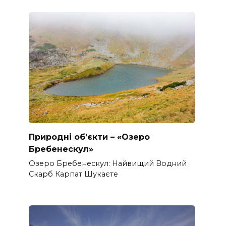
Природні об’єкти – «Озеро
Бребенескул»
Озеро Бребенескул: Найвищий Водний
Скарб Карпат Шукаєте