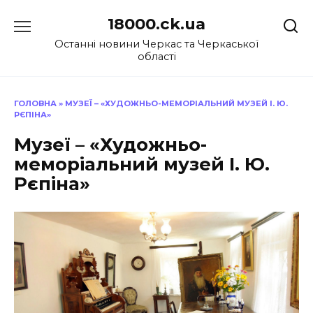
Перейти
18000.ck.ua
до
вмісту
Останні новини Черкас та Черкаської
області
ГОЛОВНА
»
МУЗЕЇ – «ХУДОЖНЬО-МЕМОРІАЛЬНИЙ МУЗЕЙ І. Ю.
РЄПІНА»
Музеї – «Художньо-
меморіальний музей І. Ю.
Рєпіна»