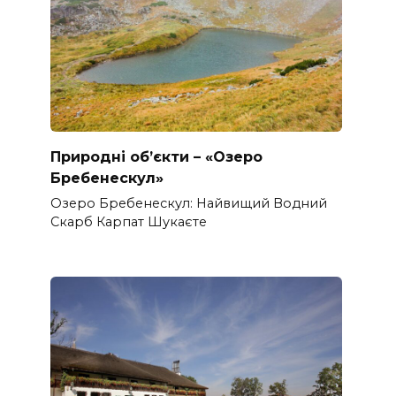
Природні об’єкти – «Озеро
Бребенескул»
Озеро Бребенескул: Найвищий Водний
Скарб Карпат Шукаєте