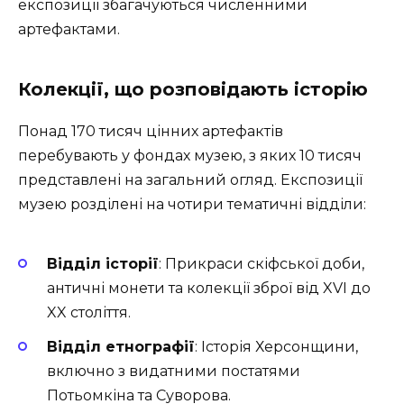
експозиції збагачуються численними
артефактами.
Колекції, що розповідають історію
Понад 170 тисяч цінних артефактів
перебувають у фондах музею, з яких 10 тисяч
представлені на загальний огляд. Експозиції
музею розділені на чотири тематичні відділи:
Відділ історії
: Прикраси скіфської доби,
античні монети та колекції зброї від XVI до
XX століття.
Відділ етнографії
: Історія Херсонщини,
включно з видатними постатями
Потьомкіна та Суворова.