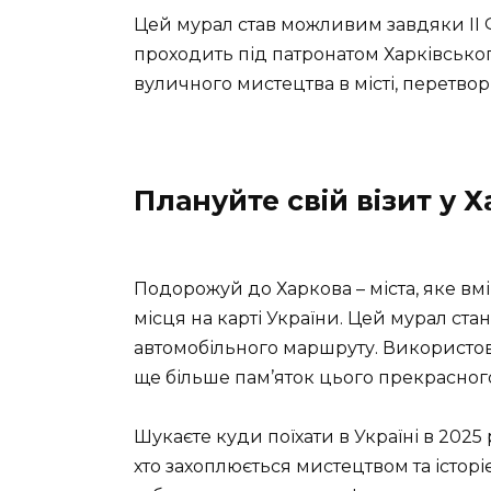
Цей мурал став можливим завдяки II Фе
проходить під патронатом Харківсько
вуличного мистецтва в місті, перетв
Плануйте свій візит у Х
Подорожуй до Харкова – міста, яке вміщ
місця на карті України. Цей мурал с
автомобільного маршруту. Використову
ще більше пам’яток цього прекрасного
Шукаєте куди поїхати в Україні в 2025
хто захоплюється мистецтвом та істор