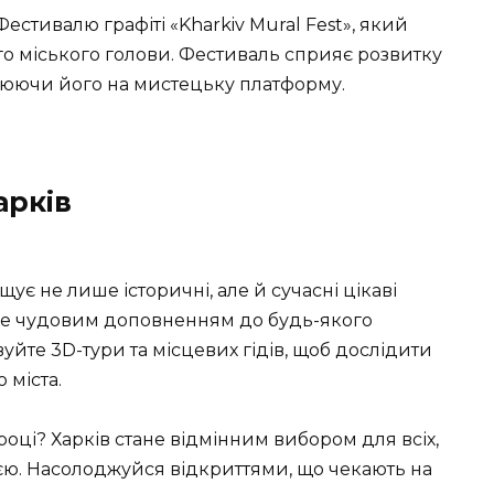
стивалю графіті «Kharkiv Mural Fest», який
го міського голови. Фестиваль сприяє розвитку
орюючи його на мистецьку платформу.
арків
ує не лише історичні, але й сучасні цікаві
тане чудовим доповненням до будь-якого
йте 3D-тури та місцевих гідів, щоб дослідити
 міста.
 році? Харків стане відмінним вибором для всіх,
ією. Насолоджуйся відкриттями, що чекають на