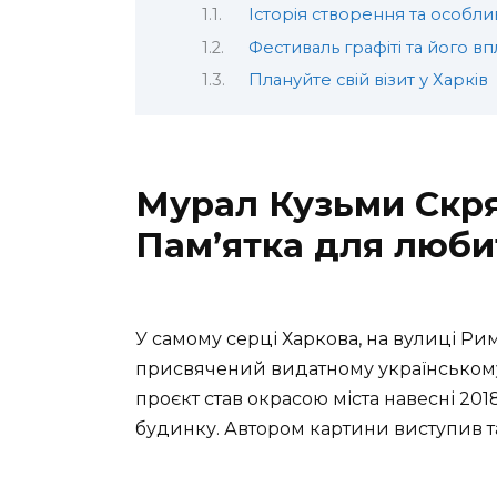
Історія створення та особли
Фестиваль графіті та його в
Плануйте свій візит у Харків
Мурал Кузьми Скряб
Пам’ятка для люби
У самому серці Харкова, на вулиці Рим
присвячений видатному українському
проєкт став окрасою міста навесні 20
будинку. Автором картини виступив 