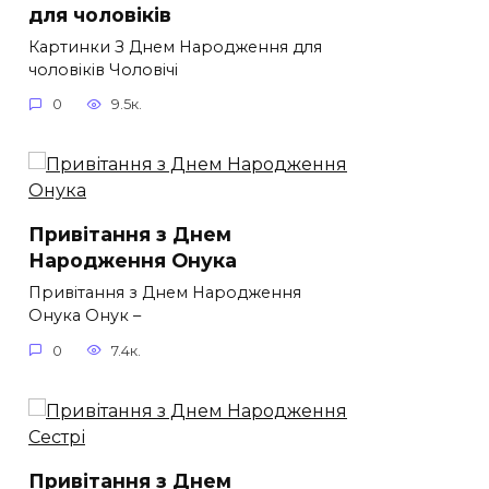
для чоловіків​
Картинки З Днем Народження для
чоловіків​ Чоловічі
0
9.5к.
Привітання з Днем
Народження Онука
Привітання з Днем Народження
Онука Онук –
0
7.4к.
Привітання з Днем