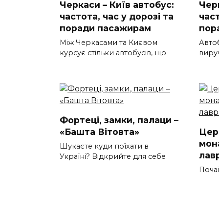
Черкаси – Київ автобус:
Черк
частота, час у дорозі та
част
поради пасажирам
пор
Між Черкасами та Києвом
Авто
курсує стільки автобусів, що
вируч
Фортеці, замки, палаци –
«Башта Вітовта»
Цер
мон
Шукаєте куди поїхати в
лав
Україні? Відкрийте для себе
Почаї
перл