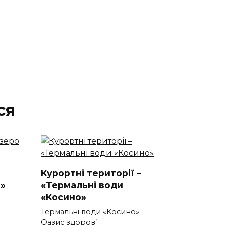
ся
Курортні території –
»
«Термальні води
«Косино»
Термальні води «Косино»:
Оазис здоров’