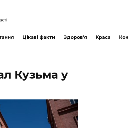
асті
тання
Цікаві факти
Здоров’я
Краса
Ко
ал Кузьма у