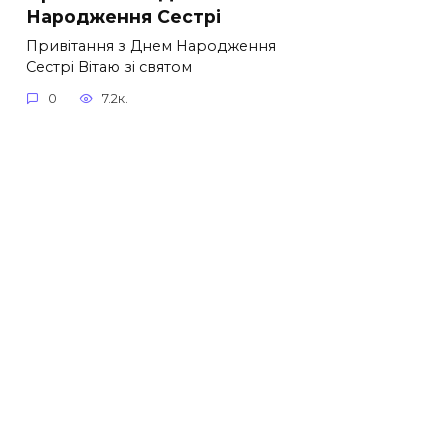
Народження Сестрі
Привітання з Днем Народження
Сестрі Вітаю зі святом
0
7.2к.