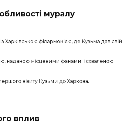
собливості муралу
із Харківською філармонією, де Кузьма дав свій
єю, наданою місцевими фанами, і схваленою
першого візиту Кузьми до Харкова.
ого вплив