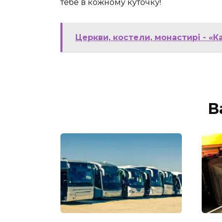
тебе в кожному куточку!
Церкви, костели, монастирі - «
В