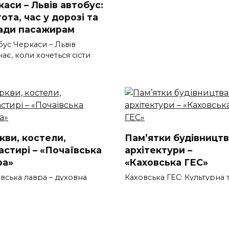
аси – Львів автобус:
ота, час у дорозі та
ади пасажирам
бус Черкаси – Львів
ає, коли хочеться сісти
кви, костели,
Пам’ятки будівництв
астирі – «Почаївська
архітектури –
ра»
«Каховська ГЕС»
вська лавра – духовна
Каховська ГЕС: Культурна 
ина Волині Шукаєте куди
Технічна Пам’