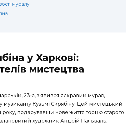
вості муралу
плив
іна у Харкові:
телів мистецтва
арській, 23-а, з’явився яскравий мурал,
 музиканту Кузьмі Скрябіну. Цей мистецький
18 року, подарувавши нове життя торцю старого
талановитий художник Андрій Пальваль.