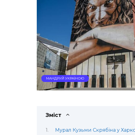
МАНДРУЙ УКРАЇНОЮ
Зміст
Мурал Кузьми Скрябіна у Харко