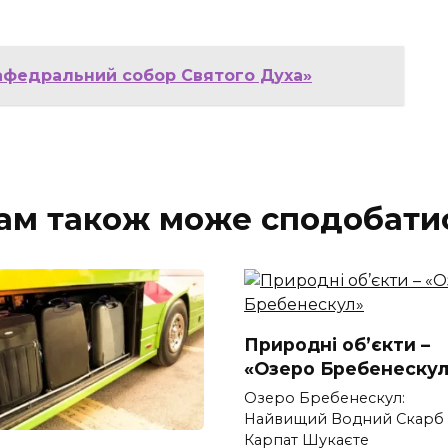
Кафедральний собор Святого Духа»
ам також може сподобати
Природні об’єкти –
«Озеро Бребенескул
Озеро Бребенескул:
Найвищий Водний Скарб
Карпат Шукаєте