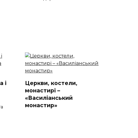
а і
Церкви, костели,
монастирі –
«Василіанський
монастир»
та
Василіанський монастир:
прихований скарб Ужгорода
Василіанський