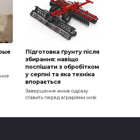
рые
Підготовка ґрунту після
збирання: навіщо
поспішати з обробітком
у серпні та яка техніка
тное
впорається
Завершення жнив одразу
ставить перед аграріями нові