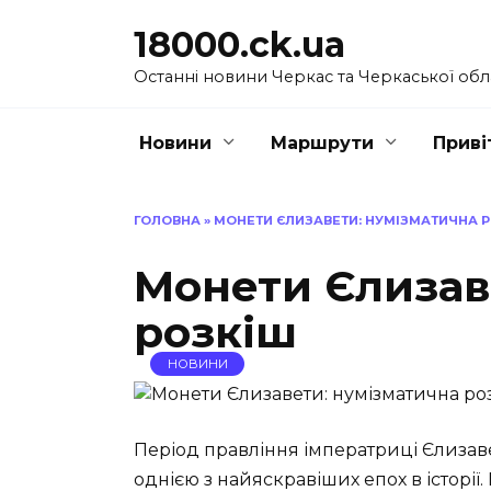
Перейти
18000.ck.ua
до
вмісту
Останні новини Черкас та Черкаської обл
Новини
Маршрути
Приві
ГОЛОВНА
»
МОНЕТИ ЄЛИЗАВЕТИ: НУМІЗМАТИЧНА 
Монети Єлизав
розкіш
НОВИНИ
Період правління імператриці Єлизаве
однією з найяскравіших епох в історії.