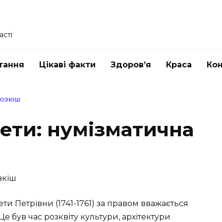
асті
тання
Цікаві факти
Здоров’я
Краса
Ко
РОЗКІШ
ети: нумізматична
ти Петрівни (1741-1761) за правом вважається
 Це був час розквіту культури, архітектури