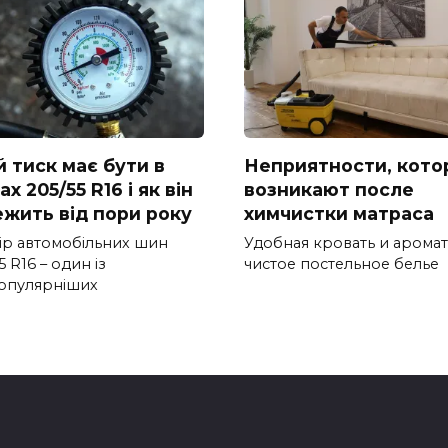
й тиск має бути в
Неприятности, кото
х 205/55 R16 і як він
возникают после
ежить від пори року
химчистки матраса
ір автомобільних шин
Удобная кровать и арома
5 R16 – один із
чистое постельное белье
опулярніших