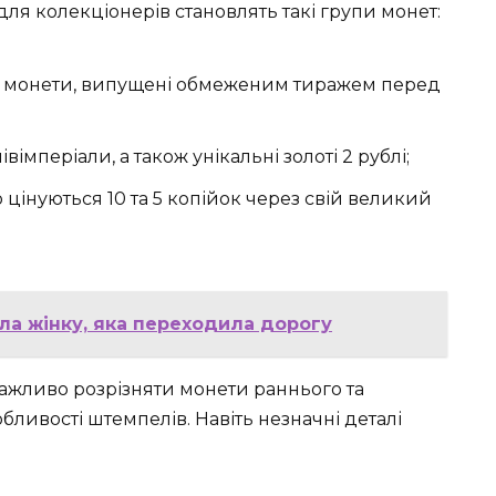
ля колекціонерів становлять такі групи монет:
ї – монети, випущені обмеженим тиражем перед
івімперіали, а також унікальні золоті 2 рублі;
о цінуються 10 та 5 копійок через свій великий
ила жінку, яка переходила дорогу
ажливо розрізняти монети раннього та
обливості штемпелів. Навіть незначні деталі