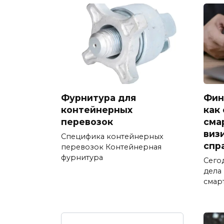
Фурнитура для
Фин
контейнерных
как
перевозок
сма
виз
Специфика контейнерных
спр
перевозок Контейнерная
фурнитура
Сего
дела
смар