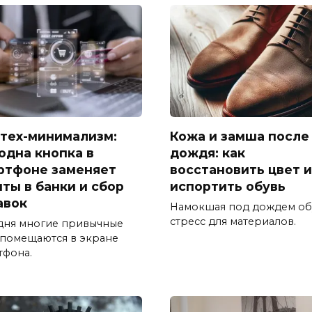
тех-минимализм:
Кожа и замша после
 одна кнопка в
дождя: как
ртфоне заменяет
восстановить цвет и
иты в банки и сбор
испортить обувь
авок
Намокшая под дождем об
стресс для материалов.
дня многие привычные
 помещаются в экране
тфона.