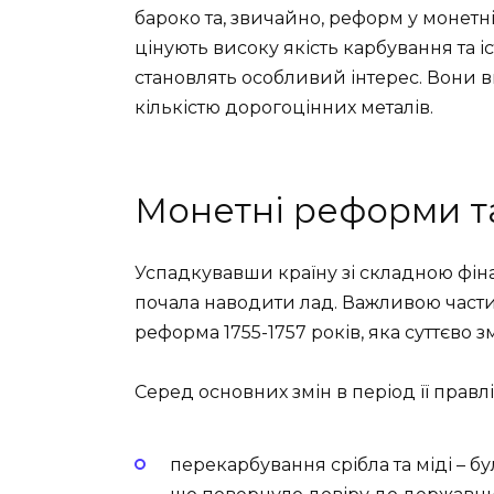
бароко та, звичайно, реформ у монетній
цінують високу якість карбування та і
становлять особливий інтерес. Вони
кількістю дорогоцінних металів.
Монетні реформи та
Успадкувавши країну зі складною фі
почала наводити лад. Важливою части
реформа 1755-1757 років, яка суттєво 
Серед основних змін в період її правл
перекарбування срібла та міді – бу