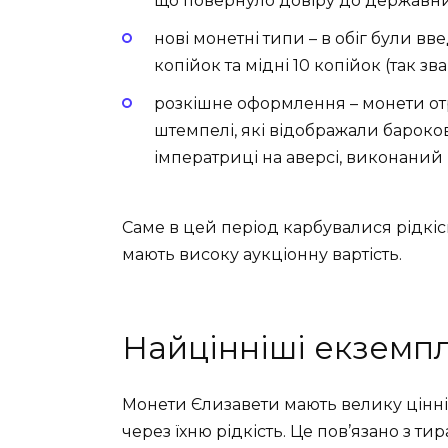
що повернуло довіру до державн
нові монетні типи – в обіг були вв
копійок та мідні 10 копійок (так зва
розкішне оформлення – монети отр
штемпелі, які відображали бароко
імператриці на аверсі, виконаний
Саме в цей період карбувалися рідкісні
мають високу аукціонну вартість.
Найцінніші екземпл
Монети Єлизавети мають велику цінніст
через їхню рідкість. Це пов’язано з т