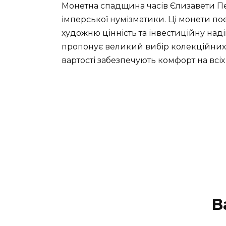
Монетна спадщина часів Єлизавети Пет
імперської нумізматики. Ці монети поє
художню цінність та інвестиційну наді
пропонує великий вибір колекційних м
вартості забезпечують комфорт на всіх
В