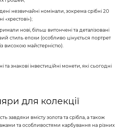
их грошей;
едені незвичайні номінали, зокрема срібні 20
ні «хрестові»);
имали нові, більш витончені та деталізовані
вий стиль епохи (особливо цінується портрет
 із високою майстерністю).
 та знакові інвестиційні монети, які сьогодні
яри для колекції
ь завдяки вмісту золота та срібла, а також
иражами та особливостями карбування на різних