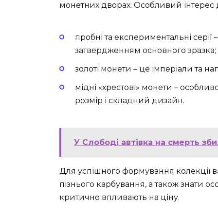
монетних дворах. Особливий інтерес д
пробні та експериментальні сері
затвердженням основного зразка;
золоті монети – це імперіали та нап
мідні «хрестові» монети – особлив
розмір і складний дизайн.
У Слободі автівка на смерть зб
Для успішного формування колекції в
пізнього карбування, а також знати ос
критично впливають на ціну.