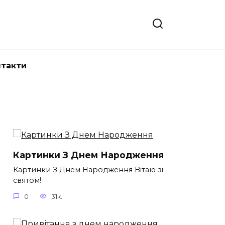
нтакти
Картинки З Днем Народження
Картинки З Днем Народження Вітаю зі
святом!
0
31к.