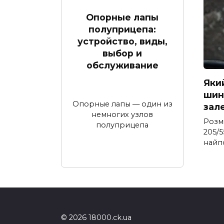
Опорные лапы
полуприцепа:
устройство, виды,
выбор и
обслуживание
Яки
шина
Опорные лапы — один из
зал
немногих узлов
Розм
полуприцепа
205/5
найп
© 2026 18000.ck.ua