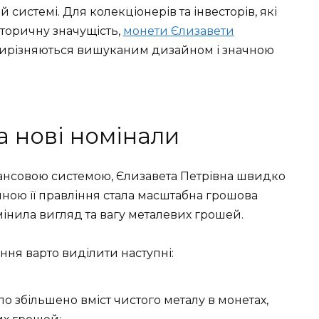
 системі. Для колекціонерів та інвесторів, які
сторичну значущість,
монети Єлизавети
 вирізняються вишуканим дизайном і значною
 нові номінали
нансовою системою, Єлизавета Петрівна швидко
ною її правління стала масштабна грошова
змінила вигляд та вагу металевих грошей.
іння варто виділити наступні:
ло збільшено вміст чистого металу в монетах,