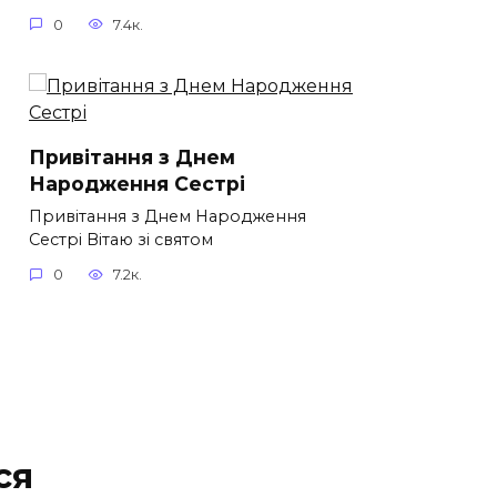
0
7.4к.
Привітання з Днем
Народження Сестрі
Привітання з Днем Народження
Сестрі Вітаю зі святом
0
7.2к.
ся