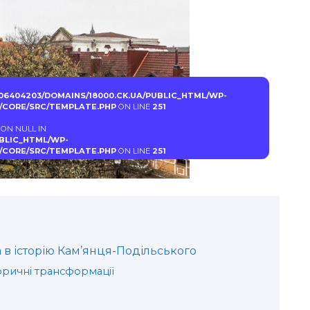
06404203/DOMAINS/18000.CK.UA/PUBLIC_HTML/WP-
CORE/SRC/TEMPLATE.PHP
ON LINE
251
 ON NULL IN
UBLIC_HTML/WP-
CORE/SRC/TEMPLATE.PHP
ON LINE
251
 в історію Кам’янця-Подільського
оричні трансформації