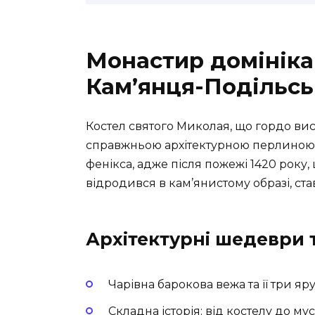
Монастир домінікан
Кам’янця-Подільсь
Костел святого Миколая, що гордо висо
справжньою архітектурною перлиною У
фенікса, адже після пожежі 1420 року
відродився в кам’янистому образі, ст
Архітектурні шедеври 
Чарівна барокова вежа та її три я
Складна історія: від костелу до му