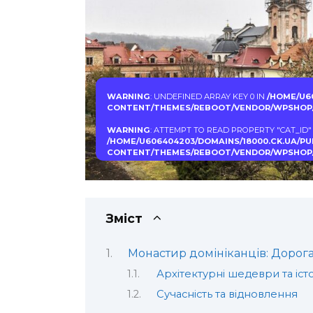
WARNING
: UNDEFINED ARRAY KEY 0 IN
/HOME/U6
CONTENT/THEMES/REBOOT/VENDOR/WPSHOP/
WARNING
: ATTEMPT TO READ PROPERTY "CAT_ID"
/HOME/U606404203/DOMAINS/18000.CK.UA/P
CONTENT/THEMES/REBOOT/VENDOR/WPSHOP/
Зміст
Монастир домініканців: Дорога
Архітектурні шедеври та іст
Сучасність та відновлення