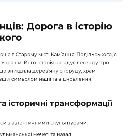
ців: Дорога в історію
кого
чіє в Старому місті Кам’янця-Подільського, є
країни. Його історія нагадує легенду про
, що знищила дерев’яну споруду, храм
авши символом надії та відновлення.
та історичні трансформації
руси з автентичними скульптурами.
сульманської мечеті та назад.