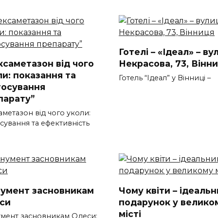
Готелі – «Ідеал» – ву
ксаметазон від чого
Некрасова, 73, Вінн
ли: показання та
Готель “Ідеал” у Вінниці –
тосування
парату”
метазон від чого уколи:
сування та ефективність
умент засновникам
Чому квіти – ідеаль
си
подарунок у велико
місті
мент засновникам Одеси: