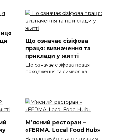
лиця
иця
Що означає сізіфова
праця: визначення та
приклади у житті
Що означає сізіфова праця:
походження та символіка
ний
М’ясний ресторан –
му
«FERMA. Local Food Hub»
Насолоджуйтесь автентичним