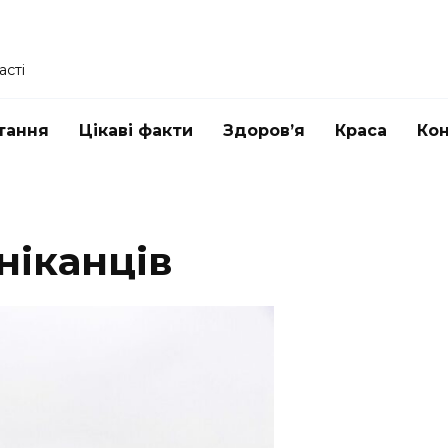
асті
тання
Цікаві факти
Здоров’я
Краса
Ко
ніканців