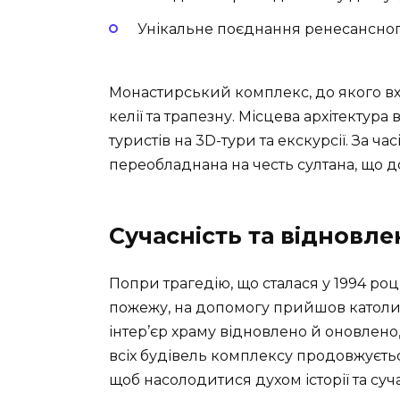
Унікальне поєднання ренесансного
Монастирський комплекс, до якого вх
келії та трапезну. Місцева архітектур
туристів на
3D-тури
та екскурсії. За ч
переобладнана на честь султана, що д
Сучасність та відновл
Попри трагедію, що сталася у 1994 ро
пожежу, на допомогу прийшов католиц
інтер’єр храму відновлено й оновлено
всіх будівель комплексу продовжується
щоб насолодитися духом історії та суча