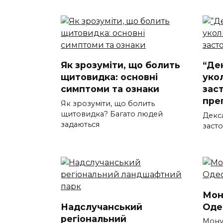
Як зрозуміти, що болить
“Де
щитовидка: основні
уко
симптоми та ознаки
зас
пре
Як зрозуміти, що болить
щитовидка? Багато людей
Декса
задаються
засто
Мон
Надслучанський
Оде
регіональний
Мону