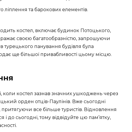
 ліплення та барокових елементів.
одить костел, включає будинок Потоцького,
а вражає своєю багатообразністю, запрошуючи
асів турецького панування будівля була
одає ще більшої привабливості цьому місцю.
ення
ці, коли костел зазнав значних ушкоджень через
ький орден отців-Паулінів. Вже сьогодні
, притягуючи все більше туристів. Відновлення
 і до сьогодні, тому відвідуйте цю пам’ятку,
сності.