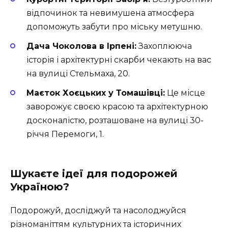
відпочинок та невимушена атмосфера
допоможуть забути про міську метушню.
Дача Чоколова в Ірпені:
Захоплююча
історія і архітектурні скарби чекають на вас
на вулиці Стельмаха, 20.
Маєток Хоєцьких у Томашівці:
Це місце
заворожує своєю красою та архітектурною
досконалістю, розташоване на вулиці 30-
річчя Перемоги, 1.
Шукаєте ідеї для подорожей
Україною?
Подорожуй, досліджуй та насолоджуйся
різноманіттям культурних та історичних