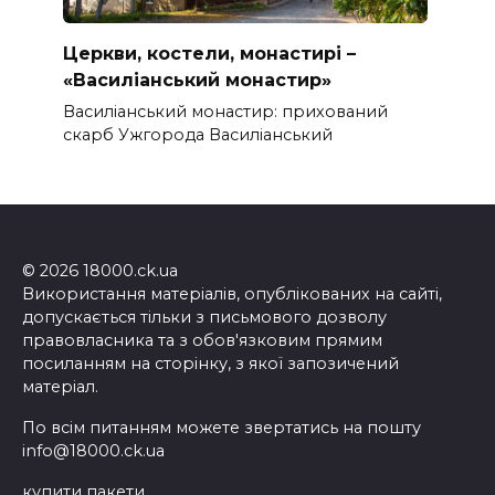
Церкви, костели, монастирі –
«Василіанський монастир»
Василіанський монастир: прихований
скарб Ужгорода Василіанський
© 2026 18000.ck.ua
Використання матеріалів, опублікованих на сайті,
допускається тільки з письмового дозволу
правовласника та з обов'язковим прямим
посиланням на сторінку, з якої запозичений
матеріал.
По всім питанням можете звертатись на пошту
info@18000.ck.ua
купити пакети