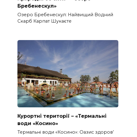
Бребенескул»
Озеро Бребенескул: Найвищий Водний
Скарб Карпат Шукаєте
Курортні території – «Термальні
води «Косино»
Термальні води «Косино»: Оазис здоров’