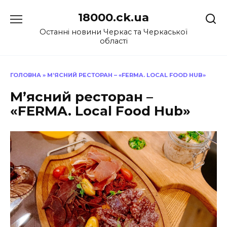
Перейти
18000.ck.ua
до
вмісту
Останні новини Черкас та Черкаської
області
ГОЛОВНА
»
М’ЯСНИЙ РЕСТОРАН – «FERMA. LOCAL FOOD HUB»
М’ясний ресторан –
«FERMA. Local Food Hub»