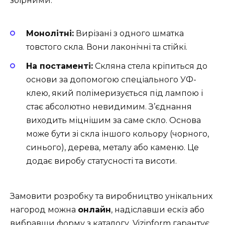
збірними.
Монолітні:
Вирізані з одного шматка
товстого скла. Вони лаконічні та стійкі.
На постаменті:
Скляна стела кріпиться до
основи за допомогою спеціального УФ-
клею, який полімеризується під лампою і
стає абсолютно невидимим. З’єднання
виходить міцнішим за саме скло. Основа
може бути зі скла іншого кольору (чорного,
синього), дерева, металу або каменю. Це
додає виробу статусності та висоти.
Замовити розробку та виробництво унікальних
нагород можна
онлайн
, надіславши ескіз або
вибравши форму з каталогу. Vizinform гарантує,