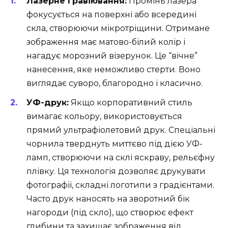
Лазерне гравіювання:
Промінь лазера
фокусується на поверхні або всередині
скла, створюючи мікротріщини. Отримане
зображення має матово-білий колір і
нагадує морозний візерунок. Це “вічне”
нанесення, яке неможливо стерти. Воно
виглядає суворо, благородно і класично.
УФ-друк:
Якщо корпоративний стиль
вимагає кольору, використовується
прямий ультрафіолетовий друк. Спеціальні
чорнила тверднуть миттєво під дією УФ-
ламп, створюючи на склі яскраву, рельєфну
плівку. Ця технологія дозволяє друкувати
фотографії, складні логотипи з градієнтами.
Часто друк наносять на зворотний бік
нагороди (під скло), що створює ефект
глибини та захищає зображення від