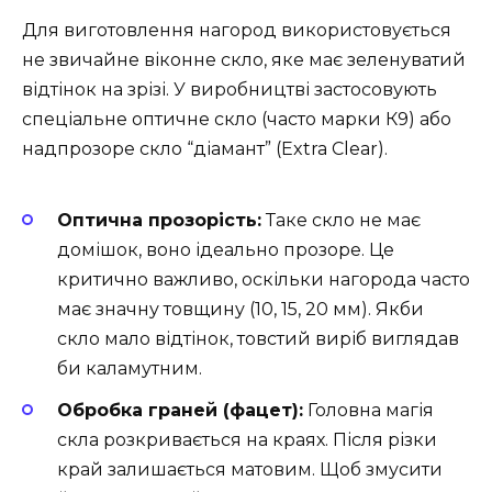
Для виготовлення нагород використовується
не звичайне віконне скло, яке має зеленуватий
відтінок на зрізі. У виробництві застосовують
спеціальне оптичне скло (часто марки К9) або
надпрозоре скло “діамант” (Extra Clear).
Оптична прозорість:
Таке скло не має
домішок, воно ідеально прозоре. Це
критично важливо, оскільки нагорода часто
має значну товщину (10, 15, 20 мм). Якби
скло мало відтінок, товстий виріб виглядав
би каламутним.
Обробка граней (фацет):
Головна магія
скла розкривається на краях. Після різки
край залишається матовим. Щоб змусити