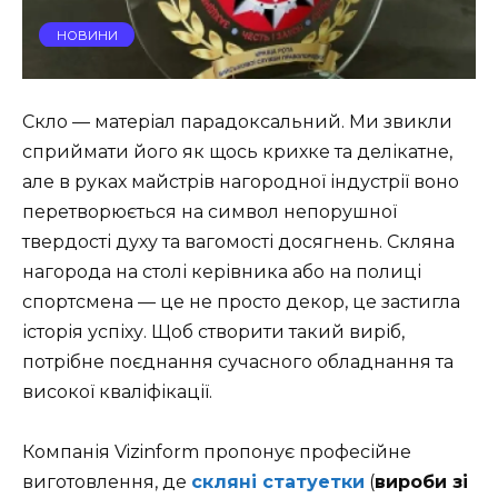
НОВИНИ
Скло — матеріал парадоксальний. Ми звикли
сприймати його як щось крихке та делікатне,
але в руках майстрів нагородної індустрії воно
перетворюється на символ непорушної
твердості духу та вагомості досягнень. Скляна
нагорода на столі керівника або на полиці
спортсмена — це не просто декор, це застигла
історія успіху. Щоб створити такий виріб,
потрібне поєднання сучасного обладнання та
високої кваліфікації.
Компанія Vizinform пропонує професійне
виготовлення, де
скляні статуетки
(
вироби зі