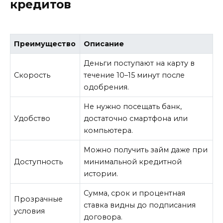
кредитов
Преимущество
Описание
Деньги поступают на карту в
Скорость
течение 10–15 минут после
одобрения.
Не нужно посещать банк,
Удобство
достаточно смартфона или
компьютера.
Можно получить займ даже при
Доступность
минимальной кредитной
истории.
Сумма, срок и процентная
Прозрачные
ставка видны до подписания
условия
договора.