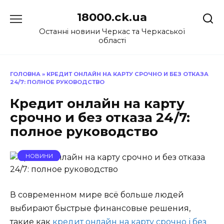
Перейти
18000.ck.ua
до
вмісту
Останні новини Черкас та Черкаської
області
ГОЛОВНА
»
КРЕДИТ ОНЛАЙН НА КАРТУ СРОЧНО И БЕЗ ОТКАЗА
24/7: ПОЛНОЕ РУКОВОДСТВО
Кредит онлайн на карту
срочно и без отказа 24/7:
полное руководство
НОВИНИ
В современном мире всё больше людей
выбирают быстрые финансовые решения,
такие как
кредит онлайн на карту срочно і без