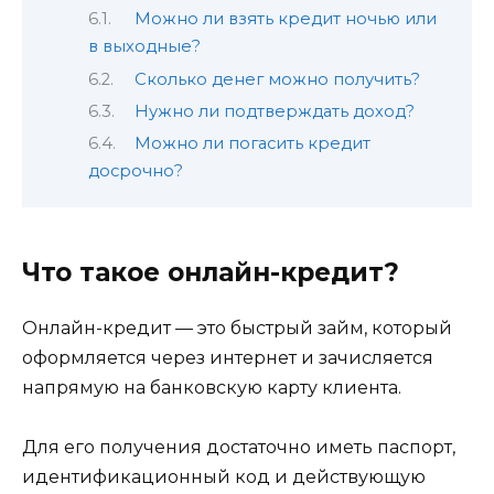
Можно ли взять кредит ночью или
в выходные?
Сколько денег можно получить?
Нужно ли подтверждать доход?
Можно ли погасить кредит
досрочно?
Что такое онлайн-кредит?
Онлайн-кредит — это быстрый займ, который
оформляется через интернет и зачисляется
напрямую на банковскую карту клиента.
Для его получения достаточно иметь паспорт,
идентификационный код и действующую