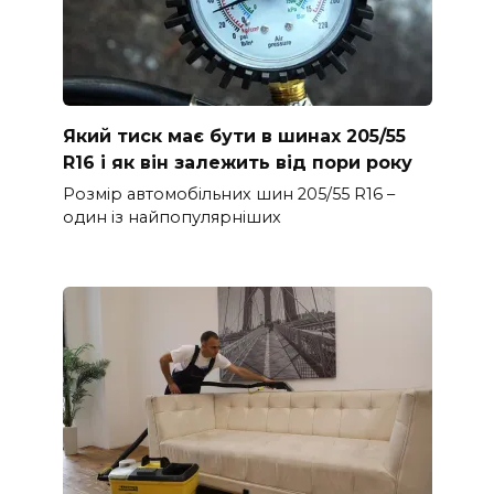
Який тиск має бути в шинах 205/55
R16 і як він залежить від пори року
Розмір автомобільних шин 205/55 R16 –
один із найпопулярніших