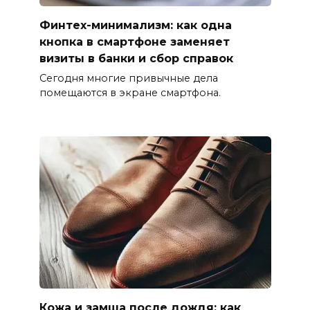
Финтех-минимализм: как одна
кнопка в смартфоне заменяет
визиты в банки и сбор справок
Сегодня многие привычные дела
помещаются в экране смартфона.
Кожа и замша после дождя: как