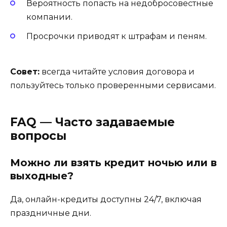
Вероятность попасть на недобросовестные
компании.
Просрочки приводят к штрафам и пеням.
Совет:
всегда читайте условия договора и
пользуйтесь только проверенными сервисами.
FAQ — Часто задаваемые
вопросы
Можно ли взять кредит ночью или в
выходные?
Да, онлайн-кредиты доступны 24/7, включая
праздничные дни.