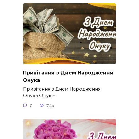
Привітання з Днем Народження
Онука
Привітання з Днем Народження
Онука Онук –
0
7.4к.