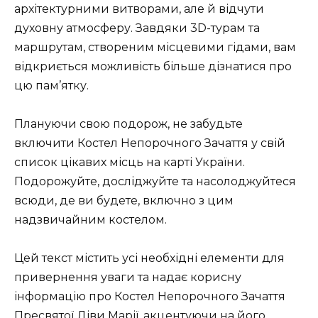
архітектурними витворами, але й відчути
духовну атмосферу. Завдяки 3D-турам та
маршрутам, створеним місцевими гідами, вам
відкриється можливість більше дізнатися про
цю пам’ятку.
Плануючи свою подорож, не забудьте
включити Костел Непорочного Зачаття у свій
список цікавих місць на карті України.
Подорожуйте, досліджуйте та насолоджуйтеся
всюди, де ви будете, включно з цим
надзвичайним костелом.
Цей текст містить усі необхідні елементи для
привернення уваги та надає корисну
інформацію про Костел Непорочного Зачаття
Пресвятої Діви Марії, акцентуючи на його