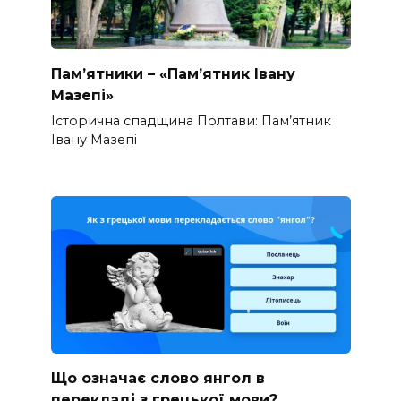
Пам’ятники – «Пам’ятник Івану
Мазепі»
Історична спадщина Полтави: Пам’ятник
Івану Мазепі
Що означає слово янгол в
перекладі з грецької мови?