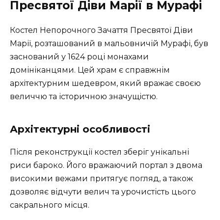
Пресвятої Діви Марії в Мурафі
Костел Непорочного Зачаття Пресвятої Діви
Марії, розташований в мальовничій Мурафі, був
заснований у 1624 році монахами
домініканцями. Цей храм є справжнім
архітектурним шедевром, який вражає своєю
величчю та історичною значущістю.
Архітектурні особливості
Після реконструкції костел зберіг унікальні
риси бароко. Його вражаючий портал з двома
високими вежами притягує погляд, а також
дозволяє відчути велич та урочистість цього
сакрального місця.