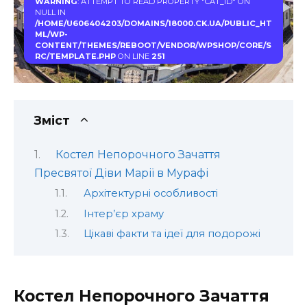
WARNING
: ATTEMPT TO READ PROPERTY "CAT_ID" ON
NULL IN
/HOME/U606404203/DOMAINS/18000.CK.UA/PUBLIC_HT
ML/WP-
CONTENT/THEMES/REBOOT/VENDOR/WPSHOP/CORE/S
RC/TEMPLATE.PHP
ON LINE
251
Зміст
Костел Непорочного Зачаття
Пресвятої Діви Марії в Мурафі
Архітектурні особливості
Інтер’єр храму
Цікаві факти та ідеї для подорожі
Костел Непорочного Зачаття