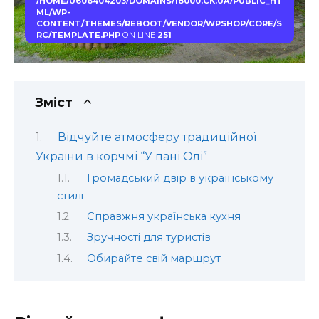
/HOME/U606404203/DOMAINS/18000.CK.UA/PUBLIC_HT
ML/WP-
CONTENT/THEMES/REBOOT/VENDOR/WPSHOP/CORE/S
RC/TEMPLATE.PHP
ON LINE
251
Зміст
Відчуйте атмосферу традиційної
України в корчмі “У пані Олі”
Громадський двір в українському
стилі
Справжня українська кухня
Зручності для туристів
Обирайте свій маршрут