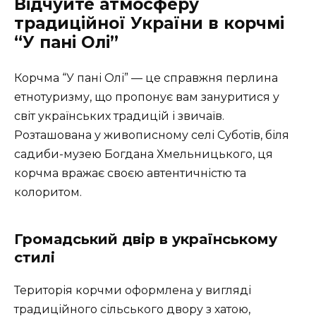
Відчуйте атмосферу
традиційної України в корчмі
“У пані Олі”
Корчма “У пані Олі” — це справжня перлина
етнотуризму, що пропонує вам зануритися у
світ українських традицій і звичаїв.
Розташована у живописному селі Суботів, біля
садиби-музею Богдана Хмельницького, ця
корчма вражає своєю автентичністю та
колоритом.
Громадський двір в українському
стилі
Територія корчми оформлена у вигляді
традиційного сільського двору з хатою,