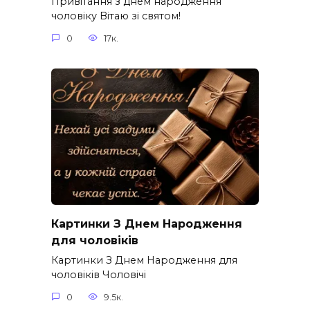
Привітання з днем народження
чоловіку Вітаю зі святом!
0
17к.
Картинки З Днем Народження
для чоловіків​
Картинки З Днем Народження для
чоловіків​ Чоловічі
0
9.5к.