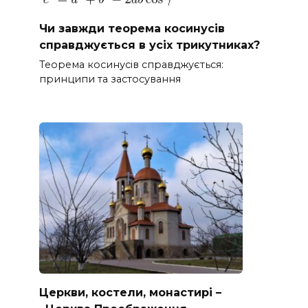
Чи завжди теорема косинусів
справджується в усіх трикутниках?
Теорема косинусів справджується:
принципи та застосування
Церкви, костели, монастирі –