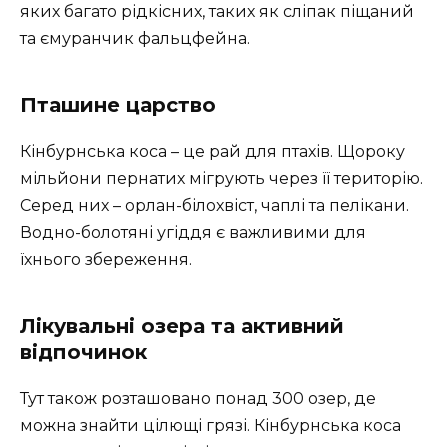
яких багато рідкісних, таких як сліпак піщаний
та ємуранчик фальцфейна.
Пташине царство
Кінбурнська коса – це рай для птахів. Щороку
мільйони пернатих мігрують через її територію.
Серед них – орлан-білохвіст, чаплі та пелікани.
Водно-болотяні угіддя є важливими для
їхнього збереження.
Лікувальні озера та активний
відпочинок
Тут також розташовано понад 300 озер, де
можна знайти цілющі грязі. Кінбурнська коса