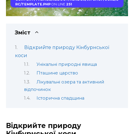
RC/TEMPLATE.PHP
ON LINE
251
Зміст
Відкрийте природу Кінбурнської
коси
Унікальні природні явища
Пташине царство
Лікувальні озера та активний
відпочинок
Історична спадщина
Відкрийте природу
Кінбурнської коси