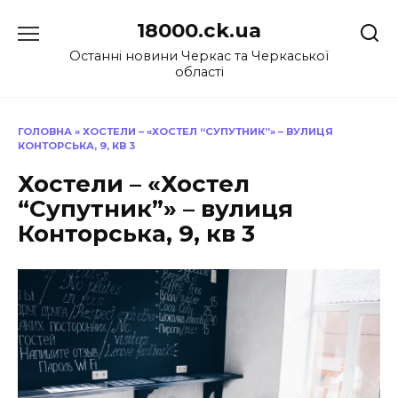
Перейти
18000.ck.ua
до
вмісту
Останні новини Черкас та Черкаської
області
ГОЛОВНА
»
ХОСТЕЛИ – «ХОСТЕЛ “СУПУТНИК”» – ВУЛИЦЯ
КОНТОРСЬКА, 9, КВ 3
Хостели – «Хостел
“Супутник”» – вулиця
Конторська, 9, кв 3