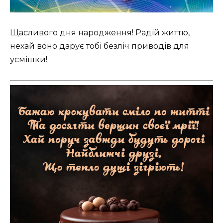
Щасливого дня народження! Радій життю,
нехай воно дарує тобі безліч приводів для
усмішки!