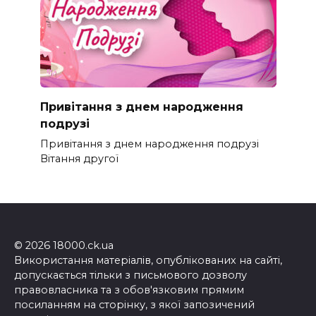
Привітання з днем народження
подрузі
Привітання з днем народження подрузі
Вітання другої
© 2026 18000.ck.ua
Використання матеріалів, опублікованих на сайті,
допускається тільки з письмового дозволу
правовласника та з обов'язковим прямим
посиланням на сторінку, з якої запозичений