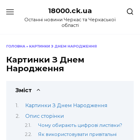
Перейти
18000.ck.ua
до
вмісту
Останні новини Черкас та Черкаської
області
ГОЛОВНА
»
КАРТИНКИ З ДНЕМ НАРОДЖЕННЯ
Картинки З Днем
Народження
Зміст
Картинки З Днем Народження
Опис сторінки
Чому обирають цифрові листівки?
Як використовувати привітальні