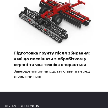
Підготовка ґрунту після збирання:
навіщо поспішати з обробітком у
серпні та яка техніка впорається
Завершення жнив одразу ставить перед
аграріями нові
© 2026 18000.ck.ua