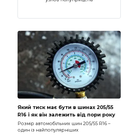
Який тиск має бути в шинах 205/55
R16 і як він залежить від пори року
Розмір автомобільних шин 205/55 R16 –
один із найпопулярніших