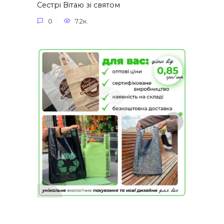
Сестрі Вітаю зі святом
0
7.2к.