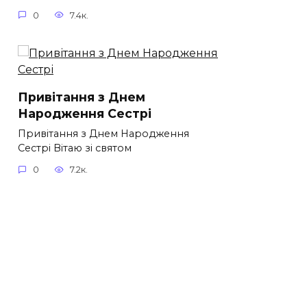
0
7.4к.
Привітання з Днем
Народження Сестрі
Привітання з Днем Народження
Сестрі Вітаю зі святом
0
7.2к.