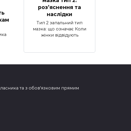
мазка тип 2:
роз’яснення та
ть
наслідки
кам
Тип 2 запальний тип
мазка: що означає Коли
ика
жінки відвідують
овласника та з обов'язковим прямим