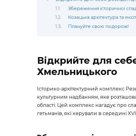
Збереження історичної сп
Козацька архітектура та екс
Плануйте свою подорож!
Відкрийте для себ
Хмельницького
Історико-архітектурний комплекс Ре
культурним надбанням, яке розташов
області. Цей комплекс нагадує про сл
гетьманів, які керували в середині XVII