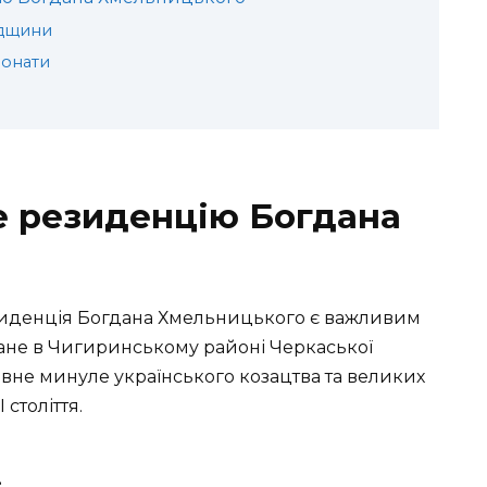
адщини
понати
е резиденцію Богдана
зиденція Богдана Хмельницького є важливим
ане в Чигиринському районі Черкаської
авне минуле українського козацтва та великих
 століття.