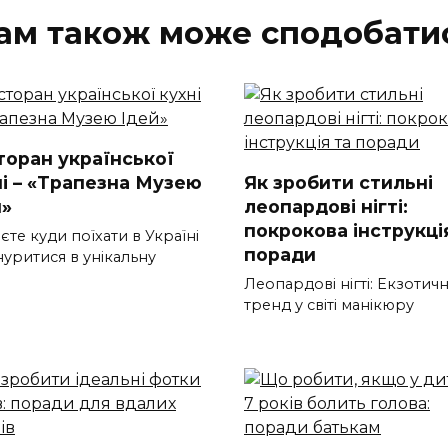
ам також може сподобати
торан української
ні – «Трапезна Музею
Як зробити стильні
й»
леопардові нігті:
покрокова інструкці
те куди поїхати в Україні
поради
нуритися в унікальну
Леопардові нігті: Екзотич
тренд у світі манікюру