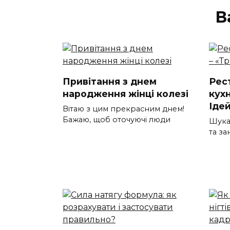
В
Привітання з днем
Рес
народження жінці колезі
кух
Іде
Вітаю з цим прекрасним днем!
Бажаю, щоб оточуючі люди
Шукає
та за