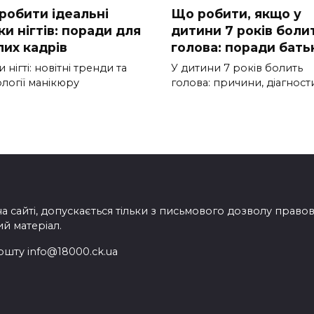
зробити ідеальні
Що робити, якщо у
и нігтів: поради для
дитини 7 років боли
лих кадрів
голова: поради бать
 нігті: новітні тренди та
У дитини 7 років болить
логії манікюру
голова: причини, діагност
на сайті, допускається тільки з письмового дозволу прав
ий матеріал.
ошту info@18000.ck.ua