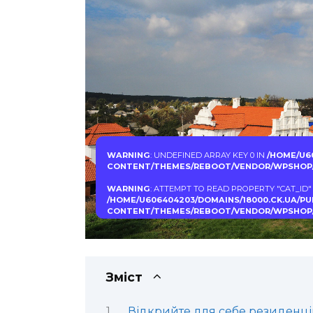
WARNING
: UNDEFINED ARRAY KEY 0 IN
/HOME/U6
CONTENT/THEMES/REBOOT/VENDOR/WPSHOP/
WARNING
: ATTEMPT TO READ PROPERTY "CAT_ID"
/HOME/U606404203/DOMAINS/18000.CK.UA/P
CONTENT/THEMES/REBOOT/VENDOR/WPSHOP/
Зміст
Відкрийте для себе резиденц