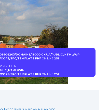
06404203/DOMAINS/18000.CK.UA/PUBLIC_HTML/WP-
CORE/SRC/TEMPLATE.PHP
ON LINE
251
 ON NULL IN
UBLIC_HTML/WP-
CORE/SRC/TEMPLATE.PHP
ON LINE
251
ію Богдана Хмельницького