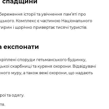
ї спадщини
ереження історії та увічнення пам’яті про
цького. Комплекс є частиною Національного
ирин і щорічно привертає тисячі туристів.
а експонати
укріплені споруди гетьманського будинку,
цької скарбниці та куреня охорони. Відвідувачі
ого муру, а також вежі охорони, що надають
ої та одягу.
тя.