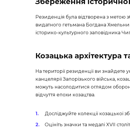
Збереження історично
Резиденція була відтворена з метою зб
видатного гетьмана Богдана Хмельни
історико-культурного заповідника Чиг
Козацька архітектура т
На території резиденції ви знайдете 
канцелярії Запорізького війська, коза
можуть насолодитися оглядом оборонн
відчуття епохи козацтва.
Досліджуйте колекції козацької збр
Оцініть значки та медалі XVII століт