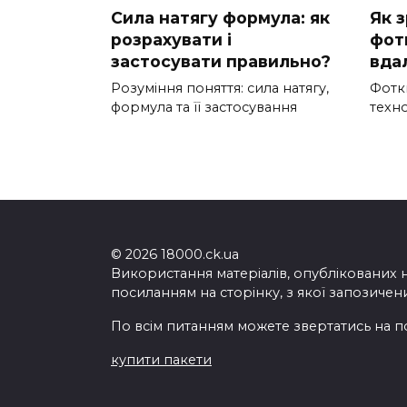
Сила натягу формула: як
Як 
розрахувати і
фотк
застосувати правильно?
вда
Розуміння поняття: сила натягу,
Фотки
формула та її застосування
техно
© 2026 18000.ck.ua
Використання матеріалів, опублікованих 
посиланням на сторінку, з якої запозичен
По всім питанням можете звертатись на п
купити пакети