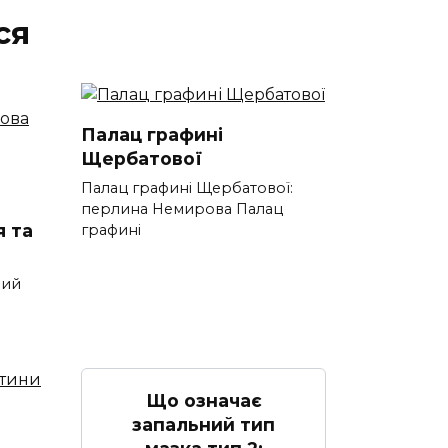
ся
Палац графині
Щербатової
Палац графині Щербатової:
перлина Немирова Палац
я та
графині
ний
Що означає
запальний тип