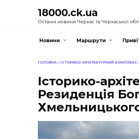
Перейти
18000.ck.ua
до
вмісту
Останні новини Черкас та Черкаської обл
Новини
Маршрути
Приві
ГОЛОВНА
»
ІСТОРИКО-АРХІТЕКТУРНИЙ КОМПЛЕКС
Історико-архі
Резиденція Бо
Хмельницьког