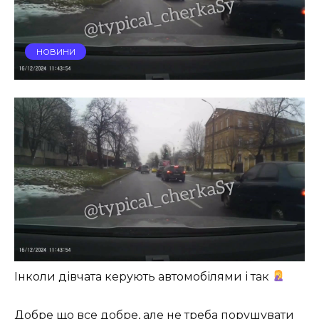
НОВИНИ
Інколи дівчата керують автомобілями і так
Добре що все добре, але не треба порушувати