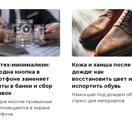
тех-минимализм:
Кожа и замша после
 одна кнопка в
дождя: как
ртфоне заменяет
восстановить цвет и
иты в банки и сбор
испортить обувь
авок
Намокшая под дождем об
стресс для материалов.
дня многие привычные
 помещаются в экране
тфона.