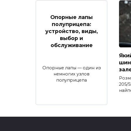
Опорные лапы
полуприцепа:
устройство, виды,
выбор и
обслуживание
Яки
шина
Опорные лапы — один из
зал
немногих узлов
Розм
полуприцепа
205/5
найп