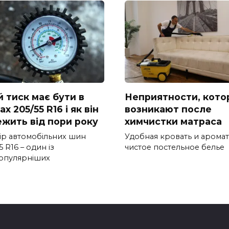
й тиск має бути в
Неприятности, кото
х 205/55 R16 і як він
возникают после
ежить від пори року
химчистки матраса
ір автомобільних шин
Удобная кровать и арома
5 R16 – один із
чистое постельное белье
опулярніших