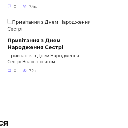
0
7.4к.
Привітання з Днем
Народження Сестрі
Привітання з Днем Народження
Сестрі Вітаю зі святом
0
7.2к.
ся