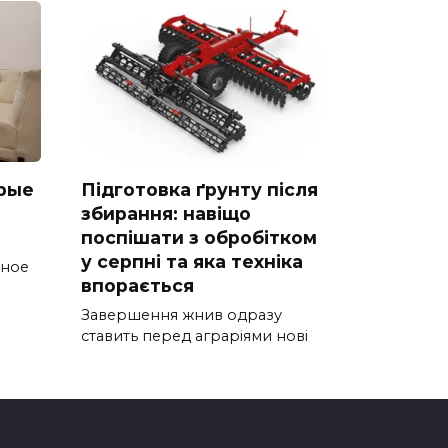
рые
Підготовка ґрунту після
збирання: навіщо
поспішати з обробітком
у серпні та яка техніка
тное
впорається
Завершення жнив одразу
ставить перед аграріями нові