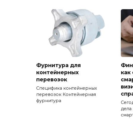
Фурнитура для
Фин
контейнерных
как
перевозок
сма
виз
Специфика контейнерных
спр
перевозок Контейнерная
фурнитура
Сего
дела
смар