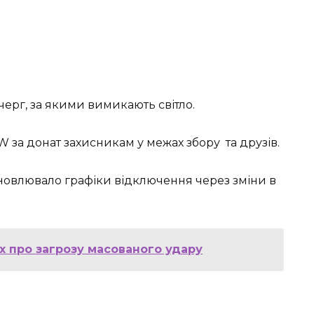
ерг, за якими вимикають світло.
за донат захисникам у межах збору та друзів.
новлювало графіки відключення через зміни в
х про загрозу масованого удару