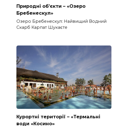
Природні об’єкти – «Озеро
Бребенескул»
Озеро Бребенескул: Найвищий Водний
Скарб Карпат Шукаєте
Курортні території – «Термальні
води «Косино»