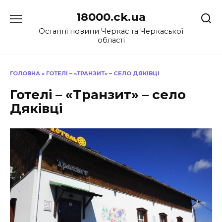
Перейти
18000.ck.ua
до
вмісту
Останні новини Черкас та Черкаської
області
ГОЛОВНА
»
ГОТЕЛІ – «ТРАНЗИТ» – СЕЛО ДЯКІВЦІ
Готелі – «Транзит» – село
Дяківці