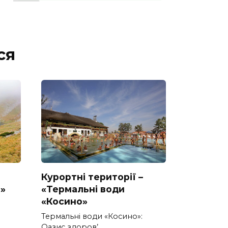
ся
Курортні території –
»
«Термальні води
«Косино»
Термальні води «Косино»:
Оазис здоров’