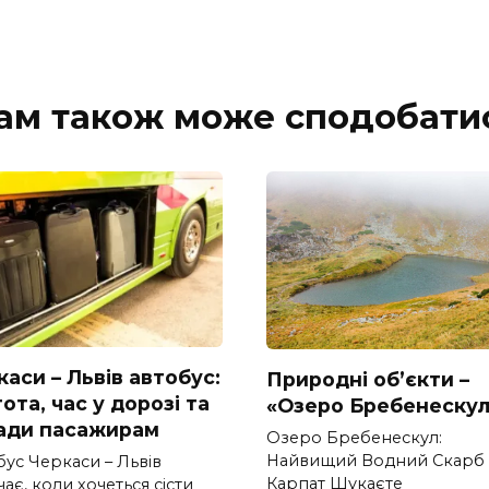
ам також може сподобати
аси – Львів автобус:
Природні об’єкти –
ота, час у дорозі та
«Озеро Бребенескул
ади пасажирам
Озеро Бребенескул:
Найвищий Водний Скарб
бус Черкаси – Львів
Карпат Шукаєте
ає, коли хочеться сісти