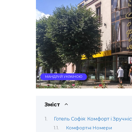
МАНДРУЙ УКРАЇНОЮ
Зміст
Готель Софія: Комфорт і Зручніс
Комфортні Номери