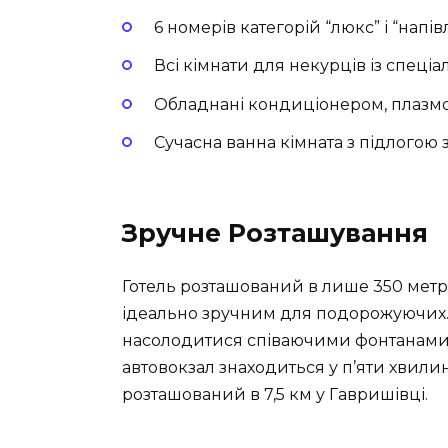
6 номерів категорій “люкс” і “напів
Всі кімнати для некурців із спеці
Обладнані кондиціонером, плазмо
Сучасна ванна кімната з підлогою з
Зручне Розташування
Готель розташований в лише 350 метра
ідеально зручним для подорожуючих. 
насолодитися співаючими фонтанами,
автовокзал знаходиться у п’яти хвилин
розташований в 7,5 км у Гавришівці.