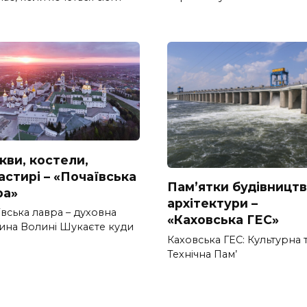
кви, костели,
астирі – «Почаївська
Пам’ятки будівництв
ра»
архітектури –
вська лавра – духовна
«Каховська ГЕС»
ина Волині Шукаєте куди
Каховська ГЕС: Культурна 
Технічна Пам’