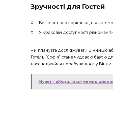
Зручності для Гостей
Безкоштовна парковка для автомоб
У кроковій доступності різноманітн
Чи плануєте досліджувати Вінницю аб
Готель “Софія” стане чудовою базою д
насолоджуйся перебуванням у Вінниці 
Музеї - «Художньо-меморіальни