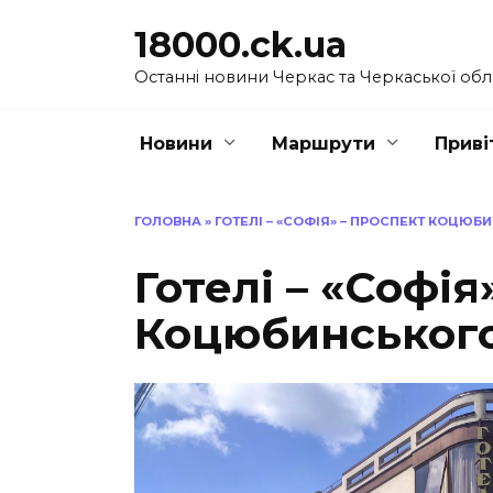
Перейти
18000.ck.ua
до
вмісту
Останні новини Черкас та Черкаської обл
Новини
Маршрути
Приві
ГОЛОВНА
»
ГОТЕЛІ – «СОФІЯ» – ПРОСПЕКТ КОЦЮБИ
Готелі – «Софія
Коцюбинського,