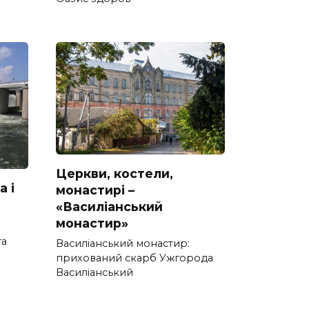
Церкви, костели,
а і
монастирі –
«Василіанський
монастир»
та
Василіанський монастир:
прихований скарб Ужгорода
Василіанський