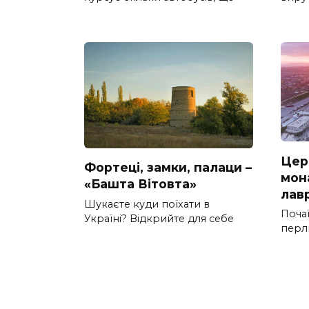
Цер
Фортеці, замки, палаци –
мон
«Башта Вітовта»
лав
Шукаєте куди поїхати в
Почаї
Україні? Відкрийте для себе
перл