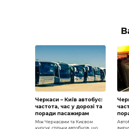
В
Черкаси – Київ автобус:
Черк
частота, час у дорозі та
част
поради пасажирам
пор
Між Черкасами та Києвом
Авто
курсує стільки автобусів, що
вируч