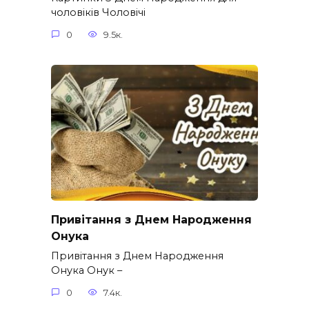
чоловіків​ Чоловічі
0
9.5к.
Привітання з Днем Народження
Онука
Привітання з Днем Народження
Онука Онук –
0
7.4к.