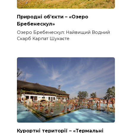
Природні об’єкти – «Озеро
Бребенескул»
Озеро Бребенескул: Найвищий Водний
Скарб Карпат Шукаєте
Курортні території – «Термальні