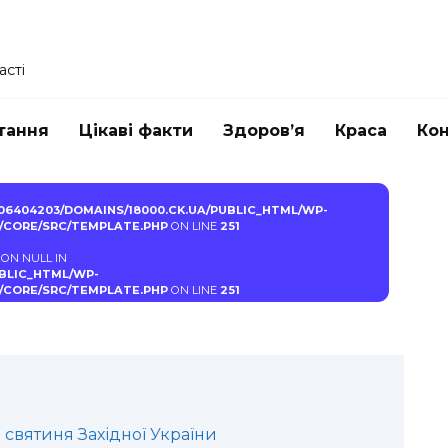
асті
тання
Цікаві факти
Здоров’я
Краса
Ко
06404203/DOMAINS/18000.CK.UA/PUBLIC_HTML/WP-
CORE/SRC/TEMPLATE.PHP
ON LINE
251
настир
 ON NULL IN
UBLIC_HTML/WP-
CORE/SRC/TEMPLATE.PHP
ON LINE
251
святиня Західної України