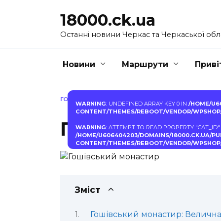
Перейти
18000.ck.ua
до
вмісту
Останні новини Черкас та Черкаської обл
Новини
Маршрути
Приві
ГОЛОВНА
»
ГОШІВСЬКИЙ МОНАСТИР
WARNING
: UNDEFINED ARRAY KEY 0 IN
/HOME/U6
CONTENT/THEMES/REBOOT/VENDOR/WPSHOP/
Гошівський мо
WARNING
: ATTEMPT TO READ PROPERTY "CAT_ID"
/HOME/U606404203/DOMAINS/18000.CK.UA/P
CONTENT/THEMES/REBOOT/VENDOR/WPSHOP/
Зміст
Гошівський монастир: Велична 