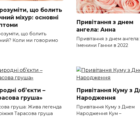
зрозуміти, що болить
чний міхур: основні
Привітання з днем
птоми
ангела: Анна
розуміти, що болить
Привітання з днем ангела
ний? Коли ми говоримо
Іменини Ганни в 2022
родні об’єкти –
Привітання Куму з 
расова груша»
Народження
сова груша: Жива легенда
Привітання Куму з Днем
ріжжя Тарасова груша
Народження Кум –