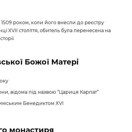
1509 роком, коли його внесли до реєстру
нці XVII століття, обитель була перенесена на
сторії.
вської Божої Матері
року
они, відома під назвою “Цариця Карпат”
имським Бенедиктом XVI
го монастиря