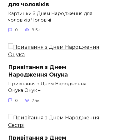
для чоловіків​
Картинки З Днем Народження для
чоловіків​ Чоловічі
0
9.5к.
Привітання з Днем
Народження Онука
Привітання з Днем Народження
Онука Онук –
0
7.4к.
Привітання з Днем