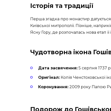
Історія та традиції
Перша згадка про монастир датується 
Київської митрополії. Пізніше, наприкі
Ясну Гору, де розпочалась нова етап її і
Чудотворна ікона Гоші
Дата засвячення:
5 серпня 1737 
Оригінал:
Копія Ченстоховської ік
Коронування:
2009 року Папою Р
Подорож до Гошівсько