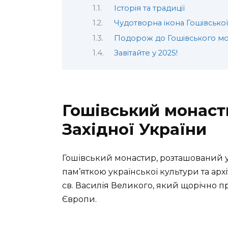
Історія та традиції
Чудотворна ікона Гошівсько
Подорож до Гошівського м
Завітайте у 2025!
Гошівський монаст
Західної України
Гошівський монастир, розташований у
пам’яткою української культури та ар
св. Василія Великого, який щорічно п
Європи.