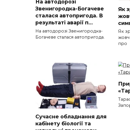
На автодорозі
Звенигородка-Богачеве
Як 
сталася автопригода. В
жов
результаті аварії п…
сим
На автодорозі Звенигородка-
Як з
Богачеве сталася автопригода.
жовч
про
При
«Та
Тара
Запо
Сучасне обладнання для
кабінету біології та