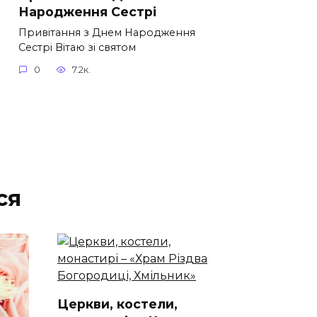
Народження Сестрі
Привітання з Днем Народження
Сестрі Вітаю зі святом
0
7.2к.
ся
Церкви, костели,