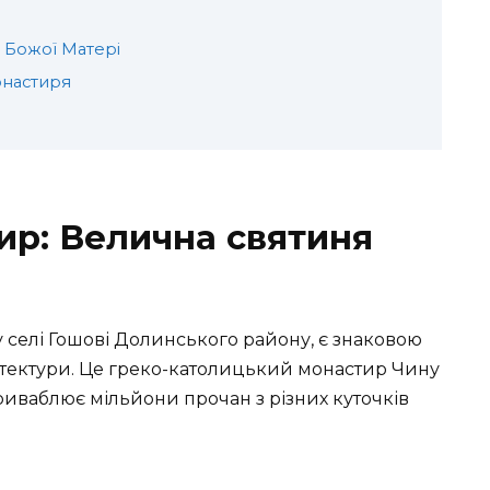
ї Божої Матері
онастиря
ир: Велична святиня
 селі Гошові Долинського району, є знаковою
хітектури. Це греко-католицький монастир Чину
риваблює мільйони прочан з різних куточків