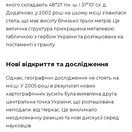
якого складають 48°21′ пн. ш. і 31°10′ сх. д.
Додатково, у 2002 році на цьому місці з’явилася
стела, що має висоту близько трьох метрів. Ця
велична структура прикрашена металевою
табличкою з гербом України та розташована на
постаменті з граніту.
Нові відкриття та дослідження
Однак, географічні дослідження не стоять на
місці. У 2005 році в результаті нових
картографічних зусиль була виявлена друга
центральна точка України, що розташована
неподалік від Черкас. Це викликало
неоднозначну реакцію та нові дискусії серед
науковців.