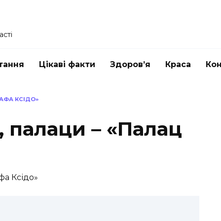
асті
тання
Цікаві факти
Здоров’я
Краса
Ко
РАФА КСІДО»
, палаци – «Палац