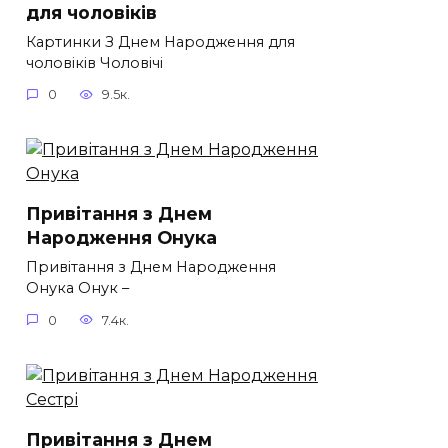
для чоловіків​
Картинки З Днем Народження для
чоловіків​ Чоловічі
0
9.5к.
Привітання з Днем
Народження Онука
Привітання з Днем Народження
Онука Онук –
0
7.4к.
Привітання з Днем