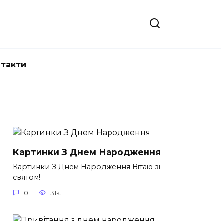
нтакти
Картинки З Днем Народження
Картинки З Днем Народження Вітаю зі
святом!
0
31к.