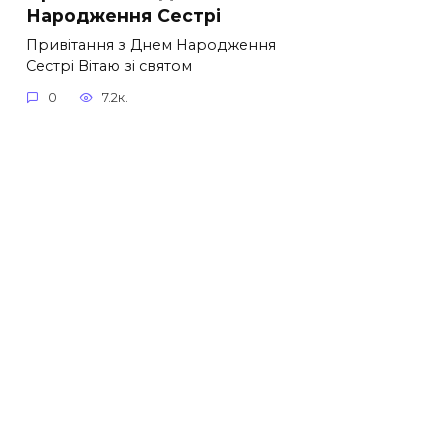
Народження Сестрі
Привітання з Днем Народження
Сестрі Вітаю зі святом
0
7.2к.