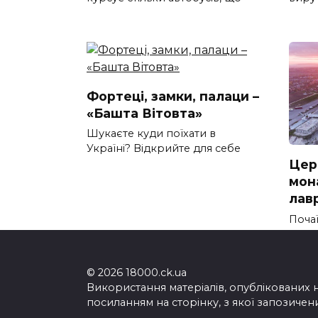
Фортеці, замки, палаци –
«Башта Вітовта»
Шукаєте куди поїхати в
Україні? Відкрийте для себе
Цер
мон
лав
Почаї
перл
© 2026 18000.ck.ua
Використання матеріалів, опублікованих 
посиланням на сторінку, з якої запозичен