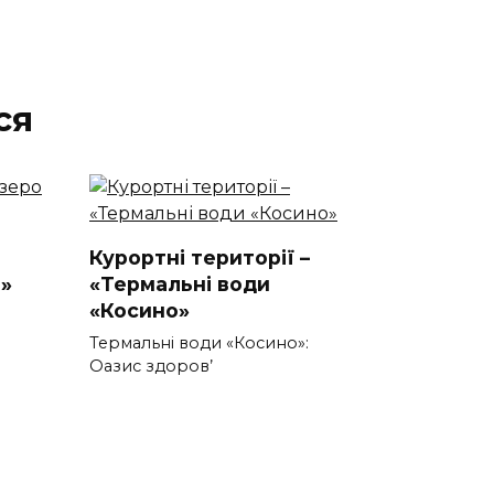
ся
Курортні території –
»
«Термальні води
«Косино»
Термальні води «Косино»:
Оазис здоров’