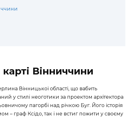
иччини
 карті Вінниччини
ерлина Вінницької області, що вабить
аний у стилі неоготики за проектом архітектора
льовничому пагорбі над річкою Буг. Його історія
 – граф Ксідо, так і не встиг пожити у своєму