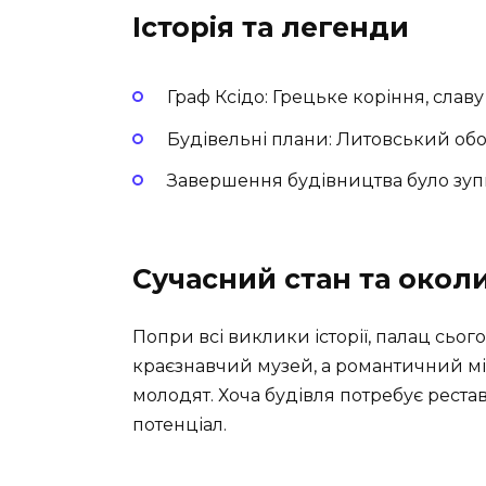
Історія та легенди
Граф Ксідо: Грецьке коріння, славу
Будівельні плани: Литовський обор
Завершення будівництва було зуп
Сучасний стан та окол
Попри всі виклики історії, палац сьог
краєзнавчий музей, а романтичний мі
молодят. Хоча будівля потребує реста
потенціал.