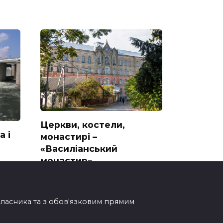
Церкви, костели,
а і
монастирі –
«Василіанський
монастир»
та
Василіанський монастир:
прихований скарб Ужгорода
Василіанський
овласника та з обов'язковим прямим