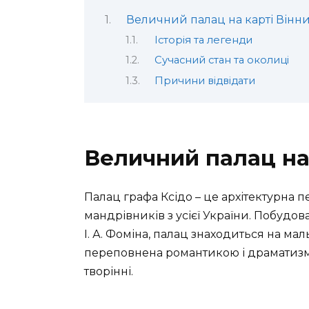
Величний палац на карті Вінн
Історія та легенди
Сучасний стан та околиці
Причини відвідати
Величний палац на
Палац графа Ксідо – це архітектурна п
мандрівників з усієї України. Побудов
І. А. Фоміна, палац знаходиться на ма
переповнена романтикою і драматизмом
творінні.