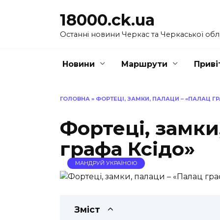
Перейти
18000.ck.ua
до
вмісту
Останні новини Черкас та Черкаської обл
Новини
Маршрути
Приві
ГОЛОВНА
»
ФОРТЕЦІ, ЗАМКИ, ПАЛАЦИ – «ПАЛАЦ Г
Фортеці, замки
графа Ксідо»
МАНДРУЙ УКРАЇНОЮ
Зміст