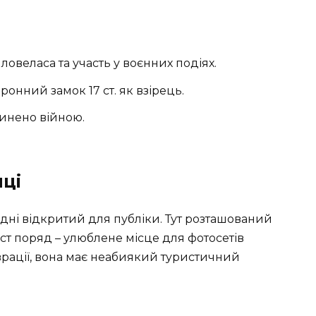
 ловеласа та участь у воєнних подіях.
онний замок 17 ст. як взірець.
инено війною.
иці
одні відкритий для публіки. Тут розташований
ст поряд – улюблене місце для фотосетів
врації, вона має неабиякий туристичний