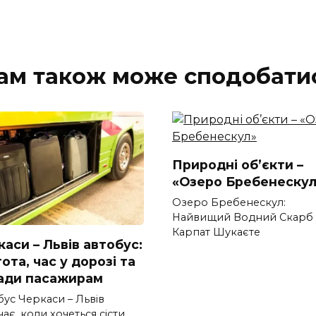
ам також може сподобати
Природні об’єкти –
«Озеро Бребенескул
Озеро Бребенескул:
Найвищий Водний Скарб
Карпат Шукаєте
аси – Львів автобус:
ота, час у дорозі та
ади пасажирам
бус Черкаси – Львів
ає, коли хочеться сісти