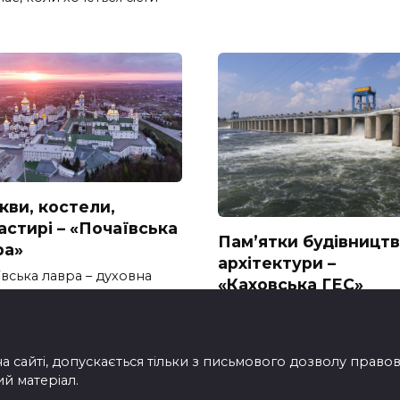
кви, костели,
астирі – «Почаївська
Пам’ятки будівництв
ра»
архітектури –
вська лавра – духовна
«Каховська ГЕС»
ина Волині Шукаєте куди
Каховська ГЕС: Культурна 
Технічна Пам’
на сайті, допускається тільки з письмового дозволу прав
ий матеріал.