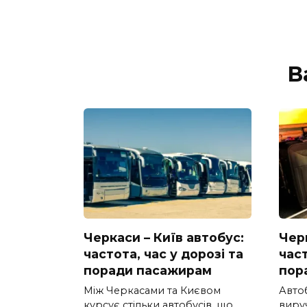
В
Черкаси – Київ автобус:
Черк
частота, час у дорозі та
част
поради пасажирам
пор
Між Черкасами та Києвом
Авто
курсує стільки автобусів, що
вируч