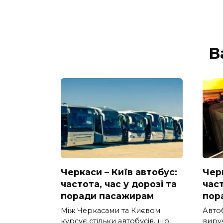
В
Черкаси – Київ автобус:
Черк
частота, час у дорозі та
част
поради пасажирам
пор
Між Черкасами та Києвом
Авто
курсує стільки автобусів, що
вируч