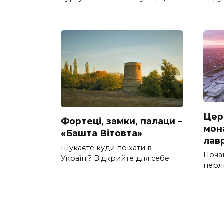
Цер
Фортеці, замки, палаци –
мон
«Башта Вітовта»
лав
Шукаєте куди поїхати в
Почаї
Україні? Відкрийте для себе
перл