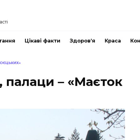
асті
тання
Цікаві факти
Здоров’я
Краса
Ко
ХОЄЦЬКИХ»
, палаци – «Маєток