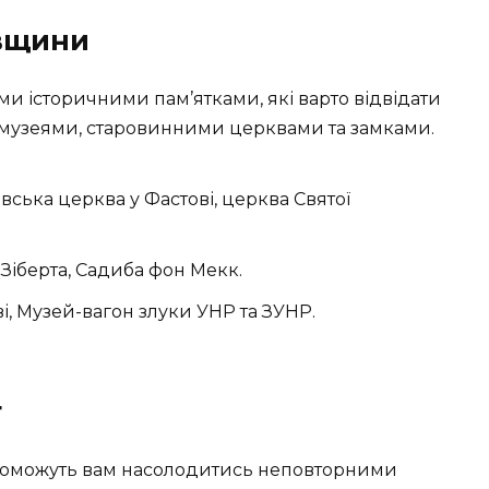
ївщини
и історичними пам’ятками, які варто відвідати
 музеями, старовинними церквами та замками.
ська церква у Фастові, церква Святої
іберта, Садиба фон Мекк.
, Музей-вагон злуки УНР та ЗУНР.
т
опоможуть вам насолодитись неповторними