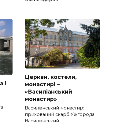
Церкви, костели,
а і
монастирі –
«Василіанський
монастир»
та
Василіанський монастир:
прихований скарб Ужгорода
Василіанський