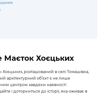
єцьких
и
е Маєток Хоєцьких
к Хоєцьких, розташований в селі Томашівка,
ий архітектурний об’єкт є не лише
вним центром завдяки наявності
те і доторкніться до історії, яка оживає в