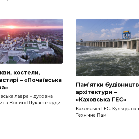
кви, костели,
астирі – «Почаївська
Пам’ятки будівництв
ра»
архітектури –
вська лавра – духовна
«Каховська ГЕС»
ина Волині Шукаєте куди
Каховська ГЕС: Культурна 
Технічна Пам’