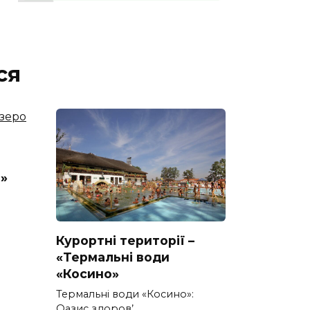
ся
»
Курортні території –
«Термальні води
«Косино»
Термальні води «Косино»:
Оазис здоров’