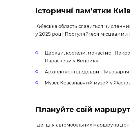
Історичні пам’ятки Ки
Київська область славиться численним
у 2025 році. Прогуляйтеся місцевими
Церкви, костели, монастирі:
Покров
Параскеви у Веприку.
Архітектурні шедеври:
Пивоварня З
Музеї:
Краєзнавчий музей у Фастові
Плануйте свій маршру
Ідеї для автомобільних маршрутів д