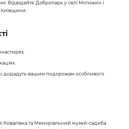
. Відвідайте Добропарк у селі Мотижин і
 Київщини.
ті
онастирях.
каціях.
 які додадуть вашим подорожам особливого
і Ковалівка та Меморіальний музей-садиба