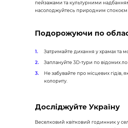
пейзажами та культурними надбаннями
насолоджуйтесь природним спокоєм
Подорожуючи по облас
Затримайте дихання у храмах та м
Заплануйте 3D-тури по відомих ло
Не забувайте про місцевих гідів,
колориту.
Досліджуйте Україну
Веселковий квітковий годинник у сел