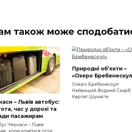
ам також може сподобати
Природні об’єкти –
«Озеро Бребенескул
Озеро Бребенескул:
Найвищий Водний Скарб
Карпат Шукаєте
аси – Львів автобус:
ота, час у дорозі та
ади пасажирам
бус Черкаси – Львів
ає, коли хочеться сісти