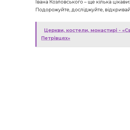
Івана Козловського – ще кілька цікавих
Подорожуйте, досліджуйте, відкривайт
Церкви, костели, монастирі - «
Петрівцях»