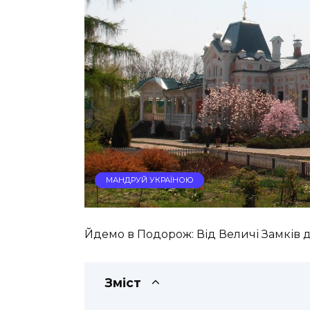
МАНДРУЙ УКРАЇНОЮ
Йдемо в Подорож: Від Величі Замків 
Зміст