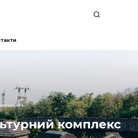
нтакти
РІЗЬКА СІЧ»
ультурний комплекс