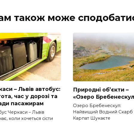
ам також може сподобати
аси – Львів автобус:
Природні об’єкти –
ота, час у дорозі та
«Озеро Бребенескул
ади пасажирам
Озеро Бребенескул:
Найвищий Водний Скарб
бус Черкаси – Львів
Карпат Шукаєте
ає, коли хочеться сісти