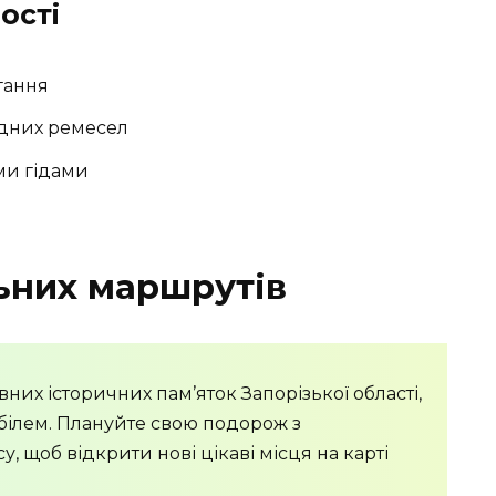
ості
агання
одних ремесел
ми гідами
льних маршрутів
овних історичних пам’яток Запорізької області,
обілем. Плануйте свою подорож з
, щоб відкрити нові цікаві місця на карті