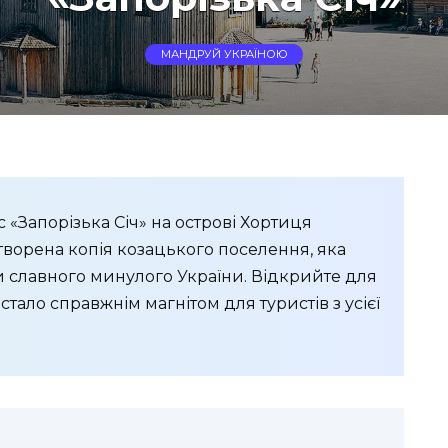
МАНДРУЙ УКРАЇНОЮ
«Запорізька Січ» на острові Хортиця
дтворена копія козацького поселення, яка
и славного минулого України. Відкрийте для
тало справжнім магнітом для туристів з усієї