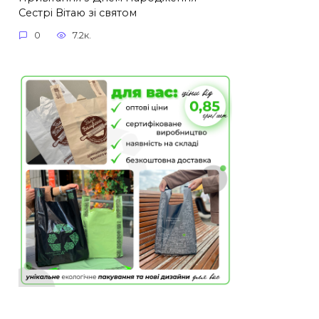
Сестрі Вітаю зі святом
0
7.2к.