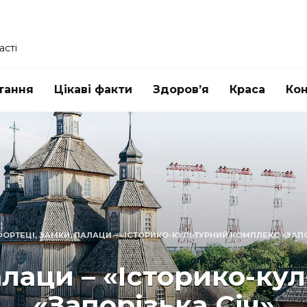
асті
тання
Цікаві факти
Здоров’я
Краса
Ко
ФОРТЕЦІ, ЗАМКИ, ПАЛАЦИ – «ІСТОРИКО-КУЛЬТУРНИЙ КОМПЛЕКС «ЗАПО
алаци – «Історико-к
«Запорізька Січ»