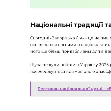
Національні традиції т
Сьогодні «Запорізька Січ» – це не ли
освітлюється вогнями в національних к
його ще більш привабливим для відві
Шукаєте куди поїхати в Україні у 2025 
насолоджуйтеся неймовірною атмосфер
Ресторан національної кухні - «B