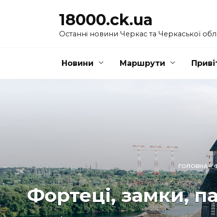
Перейти
18000.ck.ua
до
вмісту
Останні новини Черкас та Черкаської обл
Новини
Маршрути
Приві
ГОЛОВНА
»
Фортеці, замки, п