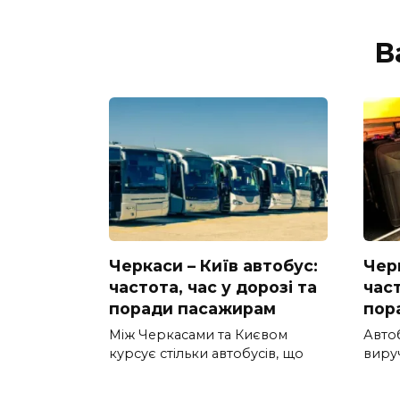
В
Черкаси – Київ автобус:
Черк
частота, час у дорозі та
част
поради пасажирам
пор
Між Черкасами та Києвом
Авто
курсує стільки автобусів, що
вируч