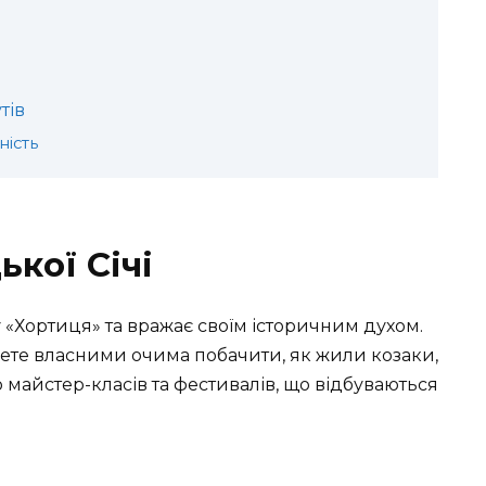
тів
ність
ької Січі
«Хортиця» та вражає своїм історичним духом.
ете власними очима побачити, як жили козаки,
 майстер-класів та фестивалів, що відбуваються