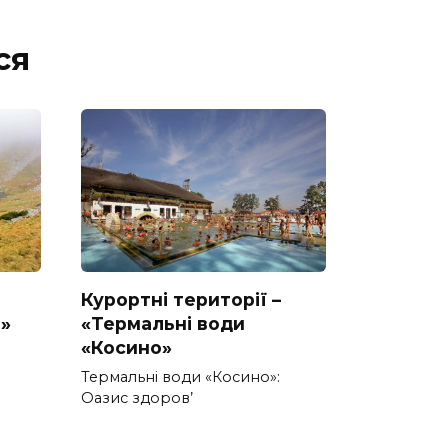
ся
Курортні території –
»
«Термальні води
«Косино»
Термальні води «Косино»:
Оазис здоров’